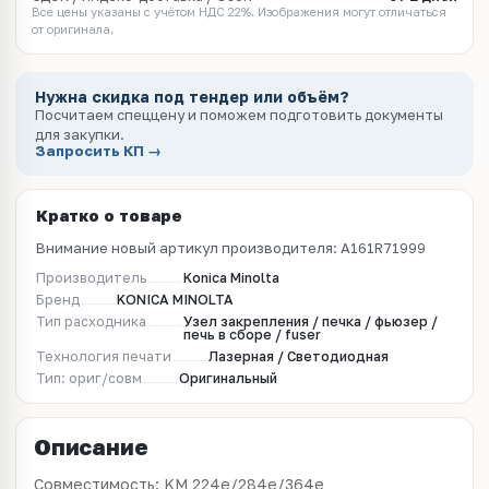
Все цены указаны с учётом НДС 22%. Изображения могут отличаться
от оригинала.
Нужна скидка под тендер или объём?
Посчитаем спеццену и поможем подготовить документы
для закупки.
Запросить КП →
Кратко о товаре
Внимание новый артикул производителя: A161R71999
Производитель
Konica Minolta
Бренд
KONICA MINOLTA
Тип расходника
Узел закрепления / печка / фьюзер /
печь в сборе / fuser
Технология печати
Лазерная / Светодиодная
Тип: ориг/совм
Оригинальный
Описание
Совместимость: KM 224e/284e/364e