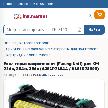
Решения для печати с 2001 года
ink
.
market
Найти
Главная
Каталог товаров
Оригинальные расходные материалы для принтеров
Картриджи Konica Minolta
Узел термозакрепления (Fusing Unit) для KM
224e, 284e, 364e (A161R71944 / A161R71999)
Задать вопрос
Артикул:
A161R71944