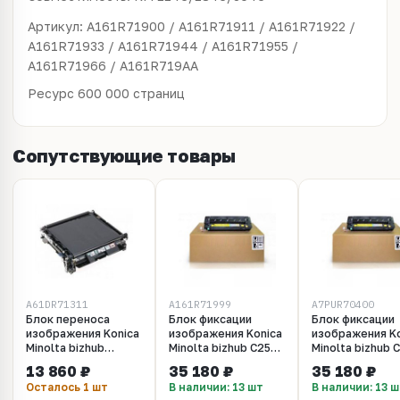
Артикул: A161R71900 / A161R71911 / A161R71922 /
A161R71933 / A161R71944 / A161R71955 /
A161R71966 /
A161R719AA
Ресурс 600 000 страниц
Сопутствующие товары
A61DR71311
A161R71999
A7PUR70400
Блок переноса
Блок фиксации
Блок фиксации
изображения Konica
изображения Konica
изображения Ko
Minolta bizhub
Minolta bizhub C258,
Minolta bizhub 
308/368
C308, C368
C308, C368
13 860 ₽
35 180 ₽
35 180 ₽
(A61DR71311)
(A161R71999)
(A7PUR70400)
Осталось 1 шт
В наличии: 13 шт
В наличии: 13 