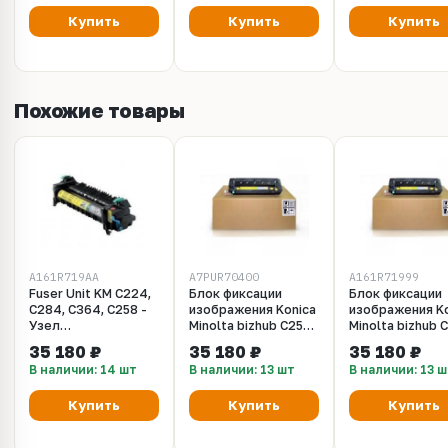
Купить
Купить
Купить
Похожие товары
A161R719AA
A7PUR70400
A161R71999
Fuser Unit KM C224,
Блок фиксации
Блок фиксации
C284, C364, C258 -
изображения Konica
изображения Ko
Узел
Minolta bizhub C258,
Minolta bizhub 
термозакрепления
C308, C368
C308, C368
35 180 ₽
35 180 ₽
35 180 ₽
Konica Minolta для
(A7PUR70400)
(A161R71999)
В наличии: 14 шт
В наличии: 13 шт
В наличии: 13 
KM bizhub C224,
C284, C364. Ресурс
Купить
Купить
Купить
600 000 стр.