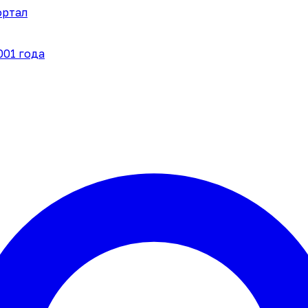
ортал
001 года