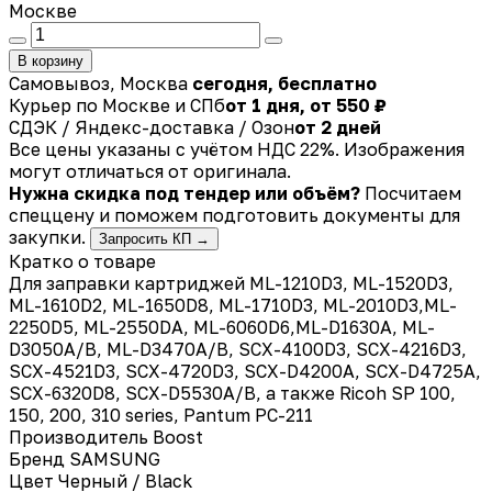
Москве
В корзину
Самовывоз, Москва
сегодня, бесплатно
Курьер по Москве и СПб
от 1 дня, от 550 ₽
СДЭК / Яндекс-доставка / Озон
от 2 дней
Все цены указаны с учётом НДС 22%. Изображения
могут отличаться от оригинала.
Нужна скидка под тендер или объём?
Посчитаем
спеццену и поможем подготовить документы для
закупки.
Запросить КП →
Кратко о товаре
Для заправки картриджей ML-1210D3, ML-1520D3,
ML-1610D2, ML-1650D8, ML-1710D3, ML-2010D3,ML-
2250D5, ML-2550DA, ML-6060D6,ML-D1630A, ML-
D3050A/B, ML-D3470A/B, SCX-4100D3, SCX-4216D3,
SCX-4521D3, SCX-4720D3, SCX-D4200A, SCX-D4725A,
SCX-6320D8, SCX-D5530A/B, а также Ricoh SP 100,
150, 200, 310 series, Pantum PC-211
Производитель
Boost
Бренд
SAMSUNG
Цвет
Черный / Black