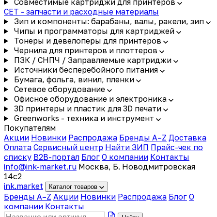
Совместимые картриджи для принтеров
CET - запчасти и расходные материалы
Зип и компоненты: барабаны, валы, ракели, зип
Чипы и программаторы для картриджей
Тонеры и девелоперы для принтеров
Чернила для принтеров и плоттеров
ПЗК / СНПЧ / Заправляемые картриджи
Источники бесперебойного питания
Бумага, фольга, винил, пленки
Сетевое оборудование
Офисное оборудование и электроника
3D принтеры и пластик для 3D печати
Greenworks - техника и инструмент
Покупателям
Акции
Новинки
Распродажа
Бренды A–Z
Доставка
Оплата
Сервисный центр
Найти ЗИП
Прайс-чек по
списку
B2B-портал
Блог
О компании
Контакты
info@ink-market.ru
Москва, Б. Новодмитровская
14с2
ink
.
market
Каталог товаров
Бренды A–Z
Акции
Новинки
Распродажа
Блог
О
компании
Контакты