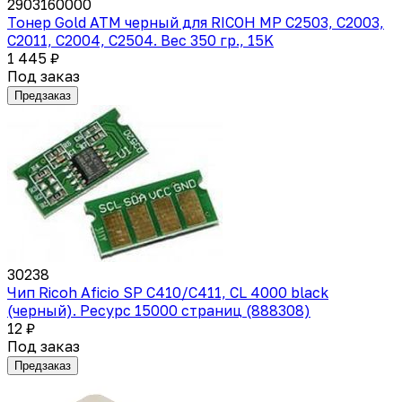
2903160000
Тонер Gold ATM черный для RICOH MP C2503, C2003,
C2011, C2004, C2504. Вес 350 гр., 15K
1 445 ₽
Под заказ
Предзаказ
30238
Чип Ricoh Aficio SP C410/C411, CL 4000 black
(черный). Ресурс 15000 страниц (888308)
12 ₽
Под заказ
Предзаказ