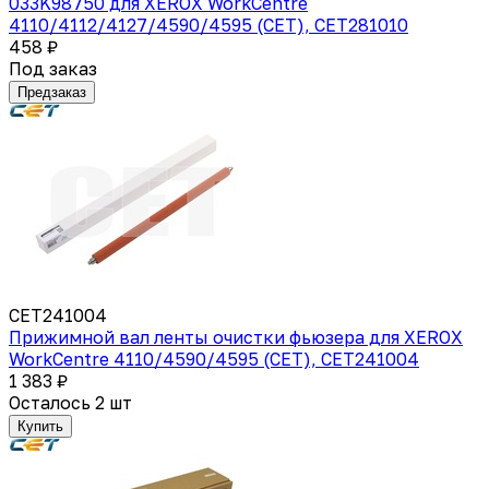
033K98750 для XEROX WorkCentre
4110/4112/4127/4590/4595 (CET), CET281010
458 ₽
Под заказ
Предзаказ
CET241004
Прижимной вал ленты очистки фьюзера для XEROX
WorkCentre 4110/4590/4595 (CET), CET241004
1 383 ₽
Осталось 2 шт
Купить