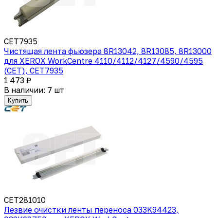
CET7935
Чистящая лента фьюзера 8R13042, 8R13085, 8R13000
для XEROX WorkCentre 4110/4112/4127/4590/4595
(CET), CET7935
1 473 ₽
В наличии: 7 шт
Купить
CET281010
Лезвие очистки ленты переноса 033K94423,