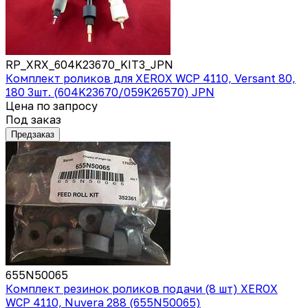
RP_XRX_604K23670_KIT3_JPN
Комплект роликов для XEROX WCP 4110, Versant 80,
180 3шт. (604K23670/059K26570) JPN
Цена по запросу
Под заказ
Предзаказ
655N50065
Комплект резинок роликов подачи (8 шт) XEROX
WCP 4110, Nuvera 288 (655N50065)