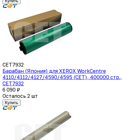
Купить
CET7932
Барабан (Япония) для XEROX WorkCentre
4110/4112/4127/4590/4595 (CET), 400000 стр.,
CET7932
6 090 ₽
Осталось 2 шт
Купить