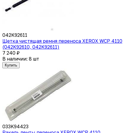
042K92611
Щетка чистящая ремня переноса XEROX WCP 4110
(042K92610, 042K92611)
7 240 ₽
В наличии: 8 шт
Купить
033K94423
Ракель ленты переноса XEROX WCP 4110