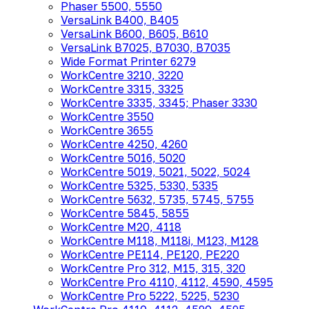
Phaser 5500, 5550
VersaLink B400, B405
VersaLink B600, B605, B610
VersaLink B7025, B7030, B7035
Wide Format Printer 6279
WorkCentre 3210, 3220
WorkCentre 3315, 3325
WorkCentre 3335, 3345; Phaser 3330
WorkCentre 3550
WorkCentre 3655
WorkCentre 4250, 4260
WorkCentre 5016, 5020
WorkCentre 5019, 5021, 5022, 5024
WorkCentre 5325, 5330, 5335
WorkCentre 5632, 5735, 5745, 5755
WorkCentre 5845, 5855
WorkCentre M20, 4118
WorkCentre M118, M118i, M123, M128
WorkCentre PE114, PE120, PE220
WorkCentre Pro 312, M15, 315, 320
WorkCentre Pro 4110, 4112, 4590, 4595
WorkCentre Pro 5222, 5225, 5230