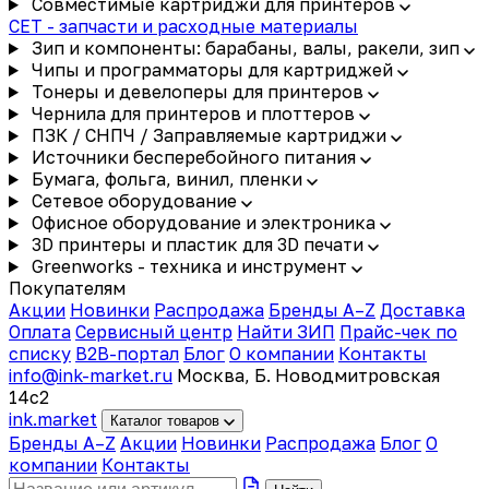
Совместимые картриджи для принтеров
CET - запчасти и расходные материалы
Зип и компоненты: барабаны, валы, ракели, зип
Чипы и программаторы для картриджей
Тонеры и девелоперы для принтеров
Чернила для принтеров и плоттеров
ПЗК / СНПЧ / Заправляемые картриджи
Источники бесперебойного питания
Бумага, фольга, винил, пленки
Сетевое оборудование
Офисное оборудование и электроника
3D принтеры и пластик для 3D печати
Greenworks - техника и инструмент
Покупателям
Акции
Новинки
Распродажа
Бренды A–Z
Доставка
Оплата
Сервисный центр
Найти ЗИП
Прайс-чек по
списку
B2B-портал
Блог
О компании
Контакты
info@ink-market.ru
Москва, Б. Новодмитровская
14с2
ink
.
market
Каталог товаров
Бренды A–Z
Акции
Новинки
Распродажа
Блог
О
компании
Контакты