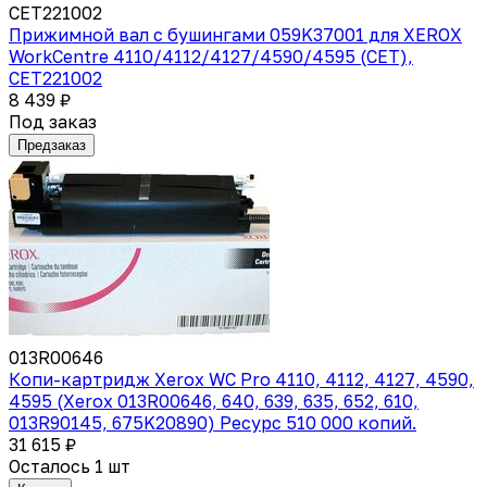
CET221002
Прижимной вал с бушингами 059K37001 для XEROX
WorkCentre 4110/4112/4127/4590/4595 (CET),
CET221002
8 439 ₽
Под заказ
Предзаказ
013R00646
Копи-картридж Xerox WC Pro 4110, 4112, 4127, 4590,
4595 (Xerox 013R00646, 640, 639, 635, 652, 610,
013R90145, 675K20890) Ресурс 510 000 копий.
31 615 ₽
Осталось 1 шт