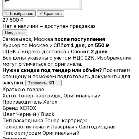
♡ В избранное
⇄ Сравнить
27 500 ₽
Нет в наличии — доступен предзаказ
Предзаказ
Самовывоз, Москва
после поступления
Курьер по Москве и СПб
от 1 дня, от 550 ₽
СДЭК / Яндекс-доставка / Озон
от 2 дней
Все цены указаны с учётом НДС 22%. Изображения
могут отличаться от оригинала.
Нужна скидка под тендер или объём?
Посчитаем
спеццену и поможем подготовить документы для
закупки.
Запросить КП →
Кратко о товаре
Xerox Тонер-картридж, Оригинальный
Производитель
Xerox
Бренд
XEROX
Цвет
Черный / Black
Тип расходника
Тонер-картридж
Технология печати
Лазерная / Светодиодная
Тип: ориг/совм
Оригинальный
Описание