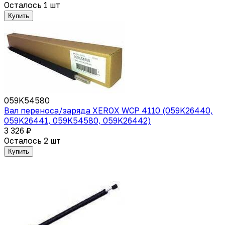
Осталось 1 шт
Купить
059K54580
Вал переноса/заряда XEROX WCP 4110 (059K26440,
059K26441, 059K54580, 059K26442)
3 326 ₽
Осталось 2 шт
Купить