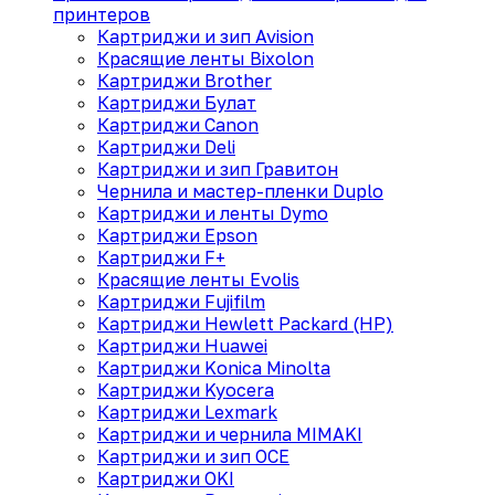
принтеров
Картриджи и зип Avision
Красящие ленты Bixolon
Картриджи Brother
Картриджи Булат
Картриджи Canon
Картриджи Deli
Картриджи и зип Гравитон
Чернила и мастер-пленки Duplo
Картриджи и ленты Dymo
Картриджи Epson
Картриджи F+
Красящие ленты Evolis
Картриджи Fujifilm
Картриджи Hewlett Packard (HP)
Картриджи Huawei
Картриджи Konica Minolta
Картриджи Kyocera
Картриджи Lexmark
Картриджи и чернила MIMAKI
Картриджи и зип OCE
Картриджи OKI