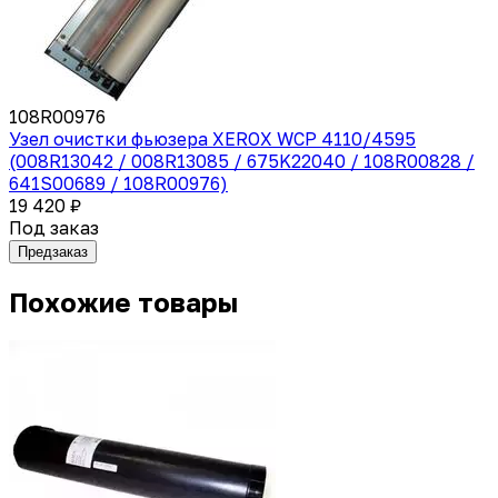
108R00976
Узел очистки фьюзера XEROX WCP 4110/4595
(008R13042 / 008R13085 / 675K22040 / 108R00828 /
641S00689 / 108R00976)
19 420 ₽
Под заказ
Предзаказ
Похожие товары