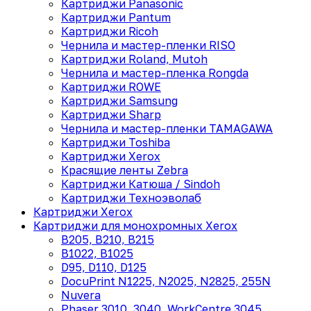
Картриджи Panasonic
Картриджи Pantum
Картриджи Ricoh
Чернила и мастер-пленки RISO
Картриджи Roland, Mutoh
Чернила и мастер-пленка Rongda
Картриджи ROWE
Картриджи Samsung
Картриджи Sharp
Чернила и мастер-пленки TAMAGAWA
Картриджи Toshiba
Картриджи Xerox
Красящие ленты Zebra
Картриджи Катюша / Sindoh
Картриджи Техноэволаб
Картриджи Xerox
Картриджи для монохромных Xerox
B205, B210, B215
B1022, B1025
D95, D110, D125
DocuPrint N1225, N2025, N2825, 255N
Nuvera
Phaser 3010, 3040, WorkCentre 3045