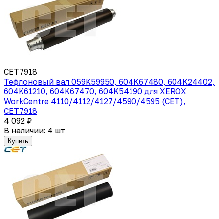
CET7918
Тефлоновый вал 059K59950, 604K67480, 604K24402,
604K61210, 604K67470, 604K54190 для XEROX
WorkCentre 4110/4112/4127/4590/4595 (CET),
CET7918
4 092 ₽
В наличии: 4 шт
Купить