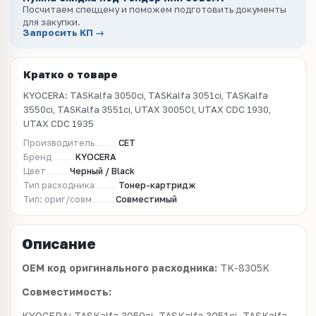
Посчитаем спеццену и поможем подготовить документы
для закупки.
Запросить КП →
Кратко о товаре
KYOCERA: TASKalfa 3050ci, TASKalfa 3051ci, TASKalfa
3550ci, TASKalfa 3551ci, UTAX 3005CI, UTAX CDC 1930,
UTAX CDC 1935
Производитель
CET
Бренд
KYOCERA
Цвет
Черный / Black
Тип расходника
Тонер-картридж
Тип: ориг/совм
Совместимый
Описание
OEM код оригинального расходника:
TK-8305K
Совместимость:
KYOCERA: TASKalfa 3050ci, TASKalfa 3051ci, TASKalfa