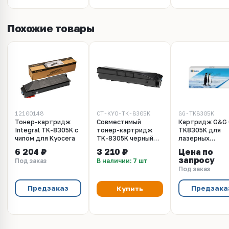
Похожие товары
12100148
CT-KYO-TK-8305K
GG-TK8305K
Тонер-картридж
Совместимый
Картридж G&G
Integral TK-8305K с
тонер-картридж
TK8305K для
чипом для Kyocera
TK-8305K черный
лазерных
для принтеров
принтеров Kyoc
6 204 ₽
3 210 ₽
Цена по
Kyocera TASKalfa
аналог TK-830
запросу
Под заказ
В наличии: 7 шт
3051ci, 3551ci,
Под заказ
3050ci, 3550ci
(25000 стр)
Предзаказ
Предзака
Купить