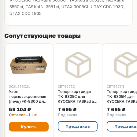
3550ci, TASKalfa 3551ci, UTAX 3005CI, UTAX CDC 1930,
UTAX CDC 1935
Сопутствующие товары
302L693021
CET8973C
CET8973M
Узел
Тонер-картридж
Тонер-картри
термозакрепления
TK-8305C для
TK-8305M для
(печь) FK-8300 для
KYOCERA TASKalfa
KYOCERA TASKa
Kyocera TASKalfa
3050ci/3051ci/3550ci/3551ci
3050ci/3051ci/3
58 104 ₽
7 695 ₽
7 695 ₽
3051ci, 3551ci
(CET) Cyan, 340г,
(CET) Magenta, 
Осталось 1 шт
Под заказ
Под заказ
15000 стр.,
15000 стр.,
CET8973C
CET8973M
Предзаказ
Предзака
Купить