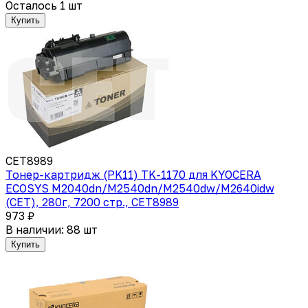
Осталось 1 шт
Купить
CET8989
Тонер-картридж (PK11) TK-1170 для KYOCERA
ECOSYS M2040dn/M2540dn/M2540dw/M2640idw
(CET), 280г, 7200 стр., CET8989
973 ₽
В наличии: 88 шт
Купить