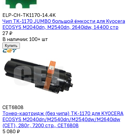
ELP-CH-TK1170-14.4K
Чип TK-1170 JUMBO большой ёмкости для Kyocera
ECOSYS M2040dn, M2540dn, 2640idw, 14400 стр
27 ₽
В наличии: 100+ шт
Купить
CET6808
Тонер-картридж (без чипа) TK-1170 для KYOCERA
ECOSYS M2040dn/M2540dn/M2540dw/M2640idw
(CET), 280г, 7200 стр., CET6808
5 080 ₽