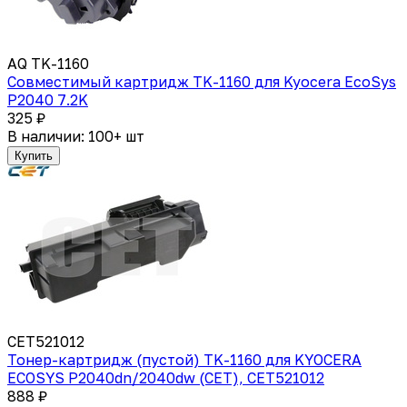
AQ TK-1160
Совместимый картридж TK-1160 для Kyocera EcoSys
P2040 7.2K
325 ₽
В наличии: 100+ шт
Купить
CET521012
Тонер-картридж (пустой) TK-1160 для KYOCERA
ECOSYS P2040dn/2040dw (CET), CET521012
888 ₽