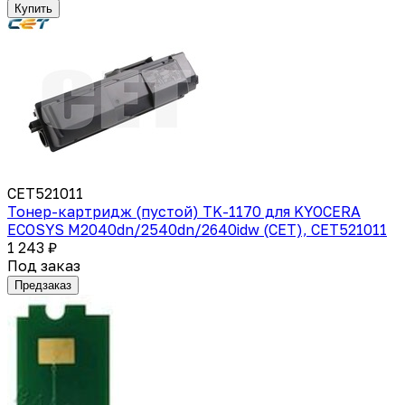
Купить
CET521011
Тонер-картридж (пустой) TK-1170 для KYOCERA
ECOSYS M2040dn/2540dn/2640idw (CET), CET521011
1 243 ₽
Под заказ
Предзаказ