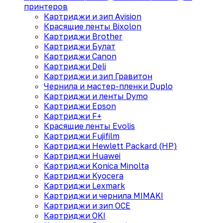
принтеров
Картриджи и зип Avision
Красящие ленты Bixolon
Картриджи Brother
Картриджи Булат
Картриджи Canon
Картриджи Deli
Картриджи и зип Гравитон
Чернила и мастер-пленки Duplo
Картриджи и ленты Dymo
Картриджи Epson
Картриджи F+
Красящие ленты Evolis
Картриджи Fujifilm
Картриджи Hewlett Packard (HP)
Картриджи Huawei
Картриджи Konica Minolta
Картриджи Kyocera
Картриджи Lexmark
Картриджи и чернила MIMAKI
Картриджи и зип OCE
Картриджи OKI