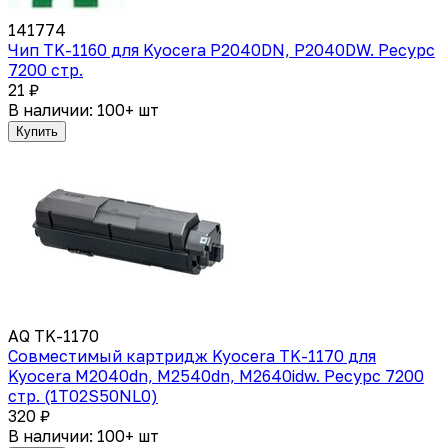
141774
Чип TK-1160 для Kyocera P2040DN, P2040DW. Ресурс
7200 стр.
21 ₽
В наличии: 100+ шт
Купить
AQ TK-1170
Cовместимый картридж Kyocera TK-1170 для
Kyocera M2040dn, M2540dn, M2640idw. Ресурс 7200
стр. (1T02S50NL0)
320 ₽
В наличии: 100+ шт