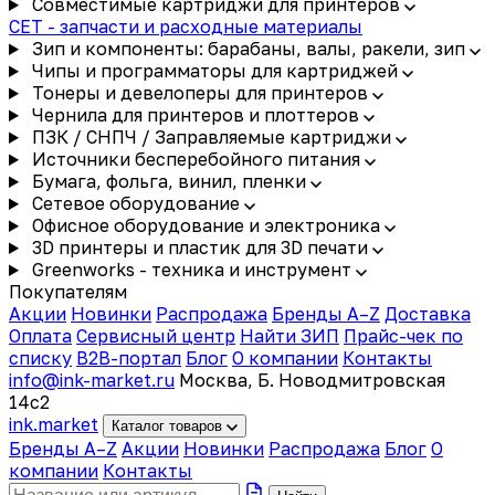
Совместимые картриджи для принтеров
CET - запчасти и расходные материалы
Зип и компоненты: барабаны, валы, ракели, зип
Чипы и программаторы для картриджей
Тонеры и девелоперы для принтеров
Чернила для принтеров и плоттеров
ПЗК / СНПЧ / Заправляемые картриджи
Источники бесперебойного питания
Бумага, фольга, винил, пленки
Сетевое оборудование
Офисное оборудование и электроника
3D принтеры и пластик для 3D печати
Greenworks - техника и инструмент
Покупателям
Акции
Новинки
Распродажа
Бренды A–Z
Доставка
Оплата
Сервисный центр
Найти ЗИП
Прайс-чек по
списку
B2B-портал
Блог
О компании
Контакты
info@ink-market.ru
Москва, Б. Новодмитровская
14с2
ink
.
market
Каталог товаров
Бренды A–Z
Акции
Новинки
Распродажа
Блог
О
компании
Контакты