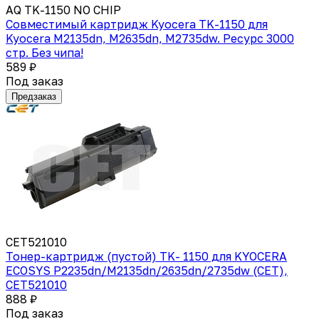
AQ TK-1150 NO CHIP
Совместимый картридж Kyocera TK-1150 для
Kyocera M2135dn, M2635dn, M2735dw. Ресурс 3000
стр. Без чипа!
589 ₽
Под заказ
Предзаказ
CET521010
Тонер-картридж (пустой) TK- 1150 для KYOCERA
ECOSYS P2235dn/M2135dn/2635dn/2735dw (CET),
CET521010
888 ₽
Под заказ