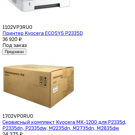
1102VP3RU0
Принтер Kyocera ECOSYS P2335D
36 920 ₽
Под заказ
Предзаказ
1702VP0RU0
Сервисный комплект Kyocera MK-1200 для P2335d,
P2335dn, P2335dw, M2235dn, M2735dn, M2835dw
24 375 ₽