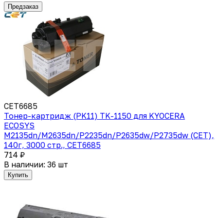
Предзаказ
CET6685
Тонер-картридж (PK11) TK-1150 для KYOCERA
ECOSYS
M2135dn/M2635dn/P2235dn/P2635dw/P2735dw (CET),
140г, 3000 стр., CET6685
714 ₽
В наличии: 36 шт
Купить