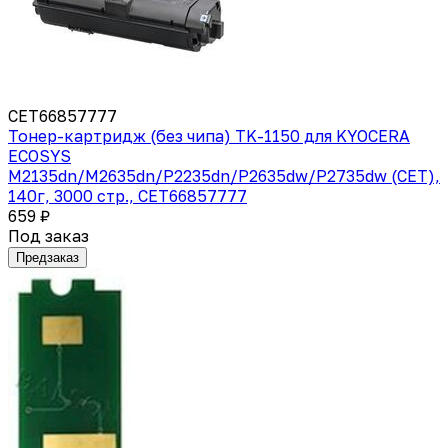
CET66857777
Тонер-картридж (без чипа) TK-1150 для KYOCERA
ECOSYS
M2135dn/M2635dn/P2235dn/P2635dw/P2735dw (CET),
140г, 3000 стр., CET66857777
659 ₽
Под заказ
Предзаказ