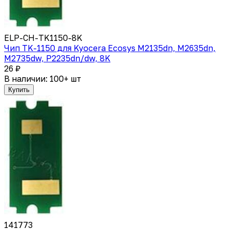
ELP-CH-TK1150-8K
Чип TK-1150 для Kyocera Ecosys M2135dn, M2635dn,
M2735dw, P2235dn/dw, 8K
26 ₽
В наличии: 100+ шт
Купить
141773