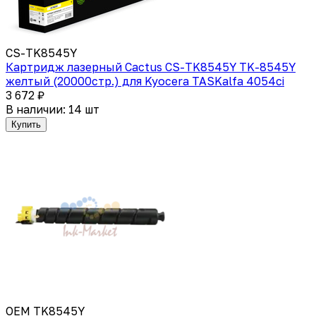
CS-TK8545Y
Картридж лазерный Cactus CS-TK8545Y TK-8545Y
желтый (20000стр.) для Kyocera TASKalfa 4054ci
3 672 ₽
В наличии: 14 шт
Купить
OEM TK8545Y