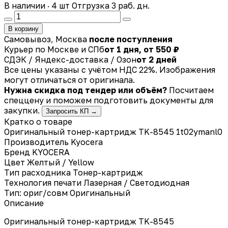
В наличии · 4 шт
Отгрузка 3 раб. дн.
В корзину
Самовывоз, Москва
после поступления
Курьер по Москве и СПб
от 1 дня, от 550 ₽
СДЭК / Яндекс-доставка / Озон
от 2 дней
Все цены указаны с учётом НДС 22%. Изображения
могут отличаться от оригинала.
Нужна скидка под тендер или объём?
Посчитаем
спеццену и поможем подготовить документы для
закупки.
Запросить КП →
Кратко о товаре
Оригинальный тонер-картридж TK-8545 1t02ymanl0
Производитель
Kyocera
Бренд
KYOCERA
Цвет
Желтый / Yellow
Тип расходника
Тонер-картридж
Технология печати
Лазерная / Светодиодная
Тип: ориг/совм
Оригинальный
Описание
Оригинальный тонер-картридж TK-8545