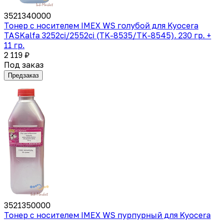
3521340000
Тонер с носителем IMEX WS голубой для Kyocera
TASKalfa 3252ci/2552ci (TK-8535/TK-8545). 230 гр. +
11 гр.
2 119 ₽
Под заказ
Предзаказ
3521350000
Тонер с носителем IMEX WS пурпурный для Kyocera