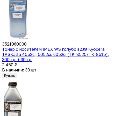
3521060000
Тонер с носителем IMEX WS голубой для Kyocera
TASKalfa 4052ci, 5052ci, 6052ci (TK-8525/TK-8515).
300 гр. + 30 гр.
2 450 ₽
В наличии: 30 шт
Купить