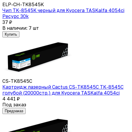
ELP-CH-TK8545K
Чип TK-8545K черный для Kyocera TASKalfa 4054сi
Ресурс 30k
37 ₽
В наличии: 7 шт
Купить
CS-TK8545C
Картридж лазерный Cactus CS-TK8545C TK-8545C
голубой (20000стр.) для Kyocera TASKalfa 4054ci
4 441 ₽
Под заказ
Предзаказ