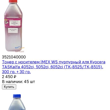
3521040000
Тонер с носителем IMEX WS пурпурный для Kyocera
TASKalfa 4052ci, 5052ci, 6052ci (TK-8525/TK-8515).
300 гр. + 30 гр.
2 450 ₽
В наличии: 45 шт
Купить