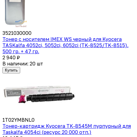
3521030000
Тонер с носителем IMEX WS черный для Kyocera
TASKalfa 4052ci, 5052ci, 6052ci (TK-8525/TK-8515).
500 гр. + 47 гр.
2 940 ₽
В наличии: 20 шт
Купить
1T02YMBNL0
Тонер-картридж Kyocera TK-8545M пурпурный для
Taskalfa 4054ci (ресурс 20 000 отп.)