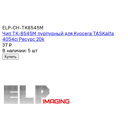
ELP-CH-TK8545M
Чип TK-8545M пурпурный для Kyocera TASKalfa
4054сi Ресурс 20k
37 ₽
В наличии: 5 шт
Купить