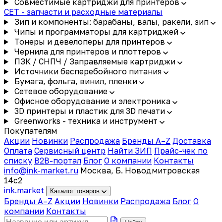
Совместимые картриджи для принтеров
CET - запчасти и расходные материалы
Зип и компоненты: барабаны, валы, ракели, зип
Чипы и программаторы для картриджей
Тонеры и девелоперы для принтеров
Чернила для принтеров и плоттеров
ПЗК / СНПЧ / Заправляемые картриджи
Источники бесперебойного питания
Бумага, фольга, винил, пленки
Сетевое оборудование
Офисное оборудование и электроника
3D принтеры и пластик для 3D печати
Greenworks - техника и инструмент
Покупателям
Акции
Новинки
Распродажа
Бренды A–Z
Доставка
Оплата
Сервисный центр
Найти ЗИП
Прайс-чек по
списку
B2B-портал
Блог
О компании
Контакты
info@ink-market.ru
Москва, Б. Новодмитровская
14с2
ink
.
market
Каталог товаров
Бренды A–Z
Акции
Новинки
Распродажа
Блог
О
компании
Контакты