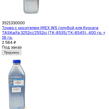
3521330000
Тонер с носителем IMEX WS голубой для Kyocera
TASKalfa 3252ci/2552ci (TK-8535/TK-8545). 400 гр. +
18 гр.
2 584 ₽
Под заказ
Предзаказ