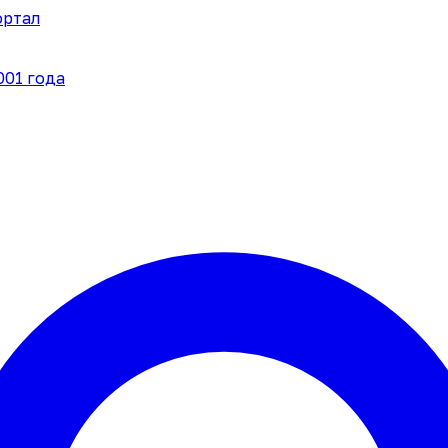
ортал
001 года