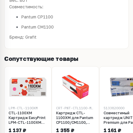
Вес: 80 г
Совместимость:
Pantum CP1100
Pantum CM1100
Бренд: Grafit
Сопутствующие товары
LPM-CTL-1100XM
CRT-PNT-CTL1100-M-GRFT
5133820000
CTL-1100XM
Картридж CTL-
Совместимый
Картридж EasyPrint
1100XM для Pantum
картридж UNI
LPM-CTL-1100XM
CP1100/CM1100,
Premium для P
для Pantum
Magenta, 2.3K, Grafit
CP1100/CM110
1 137 ₽
1 355 ₽
1 161 ₽
CP1100/CM1100
CTL-1100XY ж