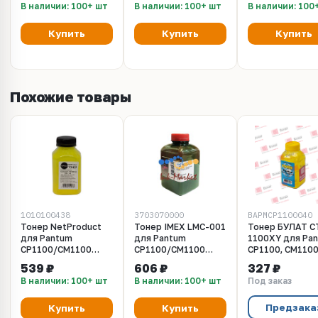
В наличии: 100+ шт
В наличии: 100+ шт
В наличии: 100
(2300 стр.)
пурпурный, с чипом
Купить
Купить
Купить
Похожие товары
1010100438
3703070000
BAPMCP1100040
Тонер NetProduct
Тонер IMEX LMC-001
Тонер БУЛАТ C
для Pantum
для Pantum
1100XY для Pa
CP1100/CM1100
CP1100/CM1100
CP1100, CM110
(CTL-1100), Y, 65 г,
(CTL-1100) фл. 80гр.
(Жёлтый, банка 
539 ₽
606 ₽
327 ₽
банка
желтый NonChem
химический)
В наличии: 100+ шт
В наличии: 100+ шт
Под заказ
Green Line
Предзака
Купить
Купить