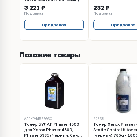
3 221 ₽
232 ₽
Под заказ
Под заказ
Предзаказ
Предзаказ
Похожие товары
AARXPH4500030
29638
Тонер БУЛАТ Phaser 4500
Тонер Xerox Phaser
для Xerox Phaser 4500,
Static Control® tone
Phaser 5335 (Чёрный, банка
(черный) 785g - 180