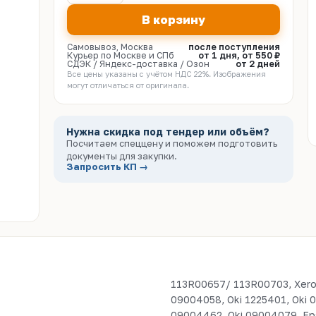
В корзину
Самовывоз, Москва
после поступления
Курьер по Москве и СПб
от 1 дня, от 550 ₽
СДЭК / Яндекс-доставка / Озон
от 2 дней
Все цены указаны с учётом НДС 22%. Изображения
могут отличаться от оригинала.
Нужна скидка под тендер или объём?
Посчитаем спеццену и поможем подготовить
документы для закупки.
Запросить КП →
113R00657/ 113R00703, Xero
09004058, Oki 1225401, Oki 
09004462, Oki 09004079, Ep