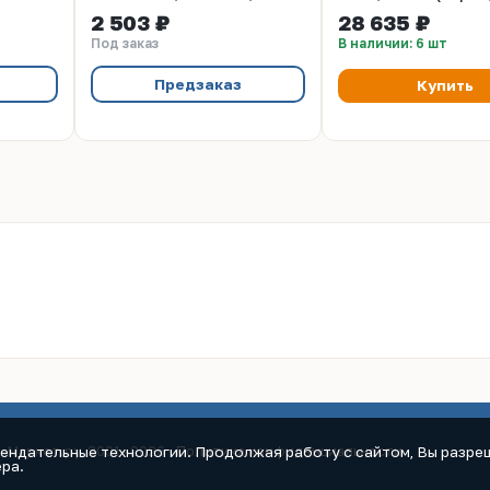
5650 - 860 г/фл.
TOMOEGAWA Япони
2 503 ₽
28 635 ₽
4500,
Под заказ
В наличии: 6 шт
0,
.
Предзаказ
Купить
мендательные технологии. Продолжая работу с сайтом, Вы разреш
к-Маркет.ру, 2001–2026 ·
Политика конфиденциальности
ра.