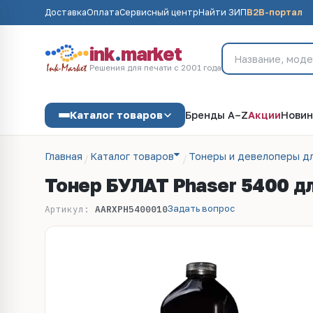
Доставка
Оплата
Сервисный центр
Найти ЗИП
B2B-портал
ink
.
market
Решения для печати с 2001 года
Каталог товаров
Бренды A–Z
Акции
Новин
Главная
Каталог товаров
Тонеры и девелоперы д
Тонер БУЛАТ Phaser 5400 для
Задать вопрос
Артикул:
AARXPH5400010