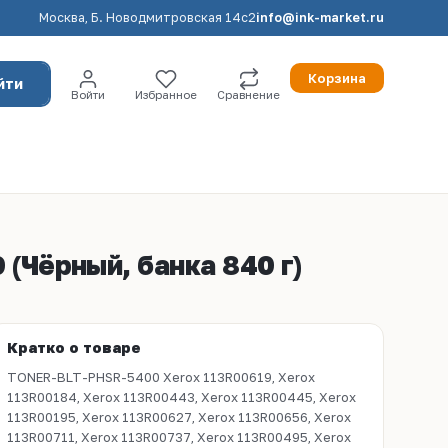
Москва, Б. Новодмитровская 14с2
info@ink-market.ru
Корзина
йти
Войти
Избранное
Сравнение
 (Чёрный, банка 840 г)
Кратко о товаре
TONER-BLT-PHSR-5400 Xerox 113R00619, Xerox
113R00184, Xerox 113R00443, Xerox 113R00445, Xerox
113R00195, Xerox 113R00627, Xerox 113R00656, Xerox
113R00711, Xerox 113R00737, Xerox 113R00495, Xerox