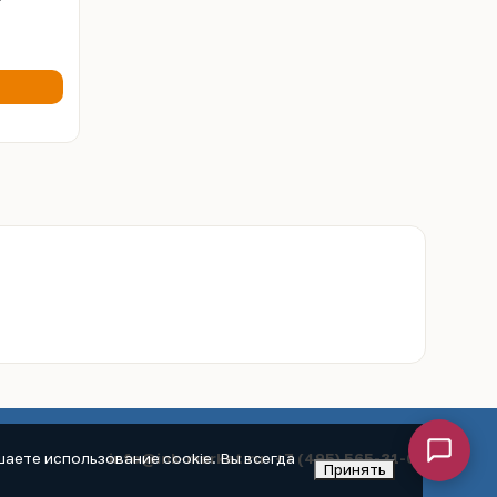
я
info@ink-market.ru
·
+7 (495) 565-31-09
аете использование cookie. Вы всегда
Принять