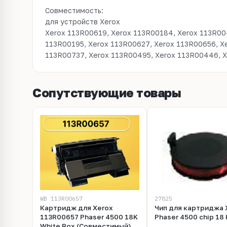
Совместимость:
для устройств Xerox
Xerox 113R00619, Xerox 113R00184, Xerox 113R00
113R00195, Xerox 113R00627, Xerox 113R00656, X
113R00737, Xerox 113R00495, Xerox 113R00446, X
Сопутствующие товары
WB 113R00657
27825
Картридж для Xerox
Чип для картриджа 
113R00657 Phaser 4500 18K
Phaser 4500 chip 18 
White Box (Совместимый)