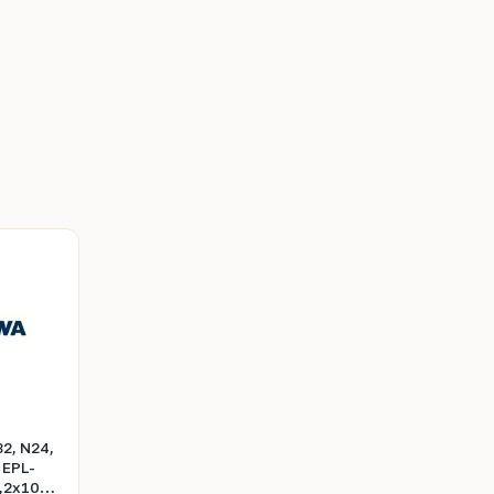
2, N24,
 EPL-
,2х10кг)