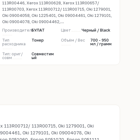
113R00446, Xerox 113R00628, Xerox 113R00657/
113R00703, Xerox 113R00712/ 113R00715, Oki 1279001,
Oki 09004058, Oki 1225401, Oki 09004461, Oki 1279101,
Oki 09004078, Oki 09004462,...
Производитель
БУЛАТ
Цвет
Черный / Black
Тип
Тонер
Объём / Вес
700 - 950
расходника
мл / грамм
Тип: ориг/
Совместим
совм
ый
x 113R00712/ 113R00715, Oki 1279001, Oki
09004461, Oki 1279101, Oki 09004078, Oki
son S051060, Epson S051070, Epson S051111,