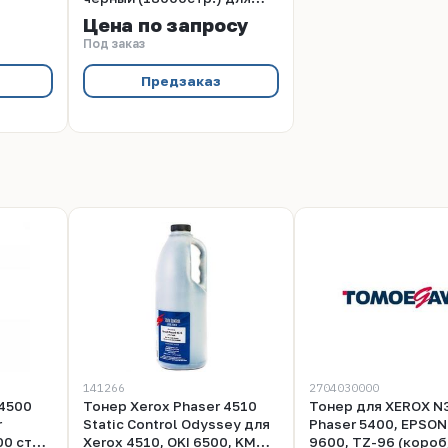
Xerox Phaser 4500
Цена по запросу
Под заказ
Предзаказ
141266
2704030000
 4500
Тонер Xerox Phaser 4510
Тонер для XEROX N3
r
Static Control Odyssey для
Phaser 5400, EPSON
00 стр.
Xerox 4510, OKI 6500, KM
9600, TZ-96 (короб