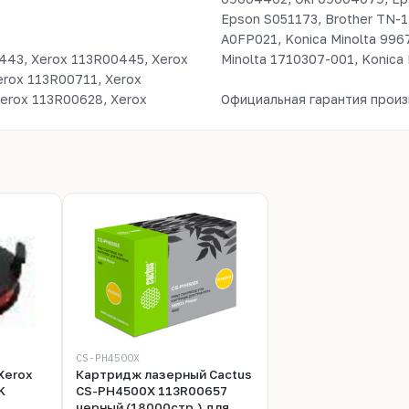
Epson S051173, Brother TN-17
A0FP021, Konica Minolta 996
443, Xerox 113R00445, Xerox
Minolta 1710307-001, Konica
erox 113R00711, Xerox
erox 113R00628, Xerox
Официальная гарантия произ
CS-PH4500X
Xerox
Картридж лазерный Cactus
K
CS-PH4500X 113R00657
черный (18000стр.) для