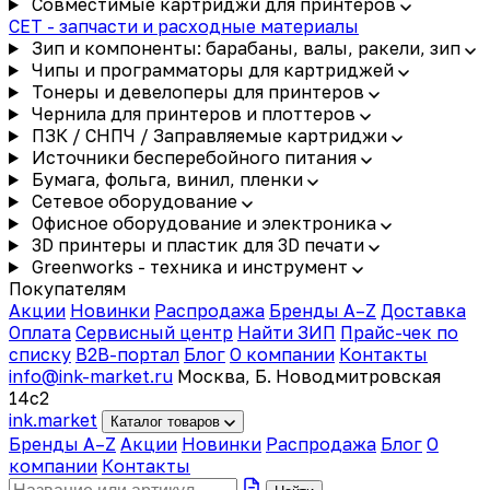
Совместимые картриджи для принтеров
CET - запчасти и расходные материалы
Зип и компоненты: барабаны, валы, ракели, зип
Чипы и программаторы для картриджей
Тонеры и девелоперы для принтеров
Чернила для принтеров и плоттеров
ПЗК / СНПЧ / Заправляемые картриджи
Источники бесперебойного питания
Бумага, фольга, винил, пленки
Сетевое оборудование
Офисное оборудование и электроника
3D принтеры и пластик для 3D печати
Greenworks - техника и инструмент
Покупателям
Акции
Новинки
Распродажа
Бренды A–Z
Доставка
Оплата
Сервисный центр
Найти ЗИП
Прайс-чек по
списку
B2B-портал
Блог
О компании
Контакты
info@ink-market.ru
Москва, Б. Новодмитровская
14с2
ink
.
market
Каталог товаров
Бренды A–Z
Акции
Новинки
Распродажа
Блог
О
компании
Контакты