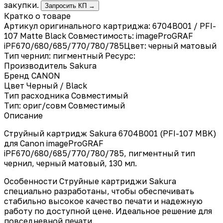
закупки.
Запросить КП →
Кратко о товаре
Артикул оригинального картриджа: 6704B001 / PFI-
107 Matte Black Совместимость: imageProGRAF
iPF670/680/685/770/780/785Цвет: черный матовый
Тип чернил: пигментный Ресурс:
Производитель
Sakura
Бренд
CANON
Цвет
Черный / Black
Тип расходника
Совместимый
Тип: ориг/совм
Совместимый
Описание
Струйный картридж Sakura 6704B001 (PFI-107 MBK)
для Canon imageProGRAF
iPF670/680/685/770/780/785, пигментный тип
чернил, черный матовый, 130 мл.
Особенности Струйные картриджи Sakura
специально разработаны, чтобы обеспечивать
стабильно высокое качество печати и надежную
работу по доступной цене. Идеальное решение для
повседневной печати.