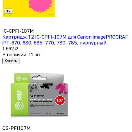
IC-CPFI-107M
Картридж T2 IC-CPFI-107M для Canon imagePROGRAF
iPF-670, 680, 685, 770, 780, 785, пурпурный
1 662 ₽
В наличии: 11 шт
Купить
CS-PFI107M