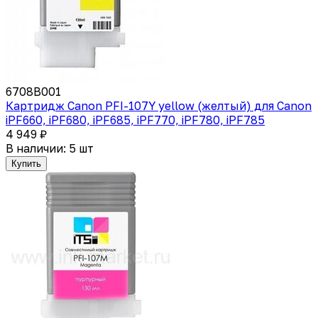
6708B001
Картридж Canon PFI-107Y yellow (желтый) для Canon
iPF660, iPF680, iPF685, iPF770, iPF780, iPF785
4 949 ₽
В наличии: 5 шт
Купить