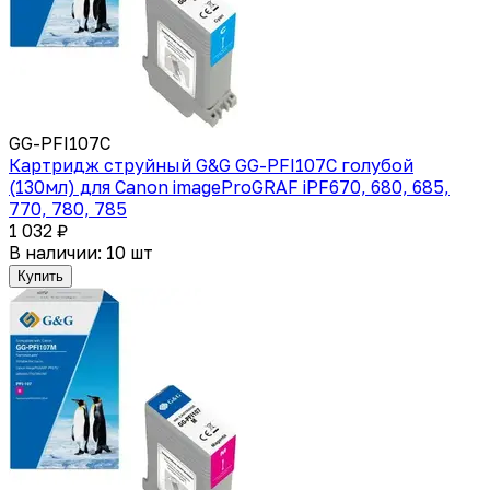
GG-PFI107C
Картридж струйный G&G GG-PFI107C голубой
(130мл) для Canon imageProGRAF iPF670, 680, 685,
770, 780, 785
1 032 ₽
В наличии: 10 шт
Купить