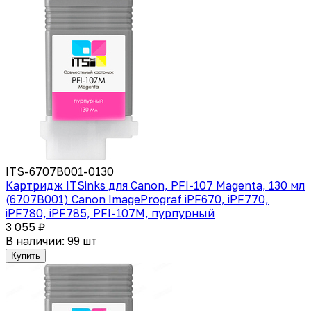
ITS-6707B001-0130
Картридж ITSinks для Canon, PFI-107 Magenta, 130 мл
(6707B001) Canon ImagePrograf iPF670, iPF770,
iPF780, iPF785, PFI-107M, пурпурный
3 055 ₽
В наличии: 99 шт
Купить