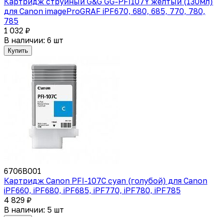
Картридж струйный G&G GG-PFI107Y желтый (130мл)
для Canon imageProGRAF iPF670, 680, 685, 770, 780,
785
1 032 ₽
В наличии: 6 шт
Купить
6706B001
Картридж Canon PFI-107C cyan (голубой) для Canon
iPF660, iPF680, iPF685, iPF770, iPF780, iPF785
4 829 ₽
В наличии: 5 шт