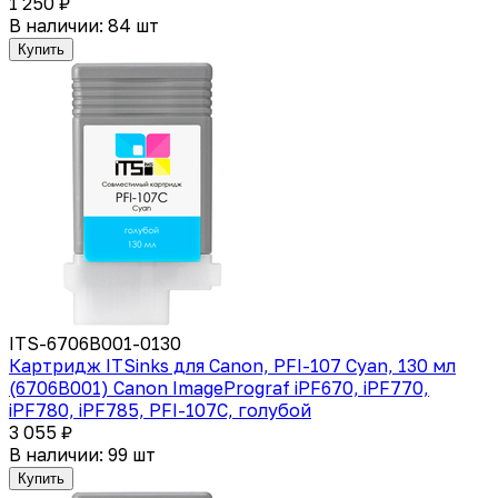
1 250 ₽
В наличии: 84 шт
Купить
ITS-6706B001-0130
Картридж ITSinks для Canon, PFI-107 Cyan, 130 мл
(6706B001) Canon ImagePrograf iPF670, iPF770,
iPF780, iPF785, PFI-107C, голубой
3 055 ₽
В наличии: 99 шт
Купить