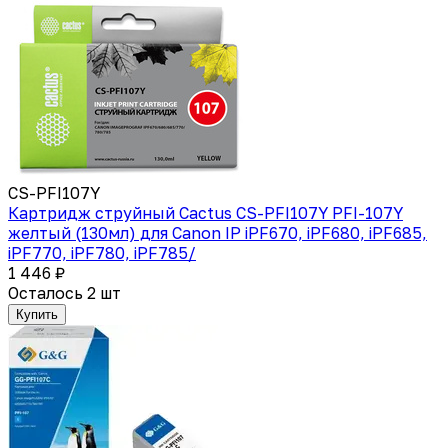
CS-PFI107Y
Картридж струйный Cactus CS-PFI107Y PFI-107Y
желтый (130мл) для Canon IP iPF670, iPF680, iPF685,
iPF770, iPF780, iPF785/
1 446 ₽
Осталось 2 шт
Купить