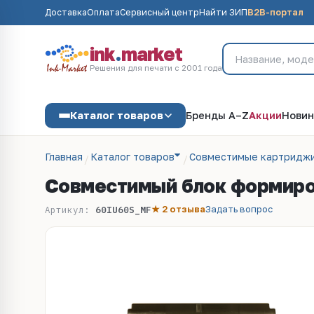
Доставка
Оплата
Сервисный центр
Найти ЗИП
B2B-портал
ink
.
market
Решения для печати с 2001 года
Каталог товаров
Бренды A–Z
Акции
Новин
Главная
Каталог товаров
Совместимые картриджи
Совместимый блок формиров
★ 2 отзыва
Задать вопрос
Артикул:
60IU60S_MF