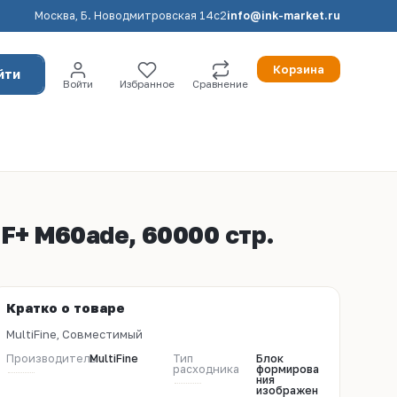
Москва, Б. Новодмитровская 14с2
info@ink-market.ru
Корзина
йти
Войти
Избранное
Сравнение
F+ M60ade, 60000 стр.
Кратко о товаре
MultiFine, Совместимый
Производитель
MultiFine
Тип
Блок
расходника
формирова
ния
изображен