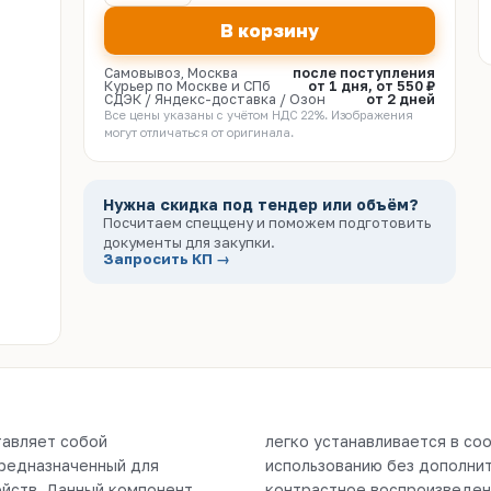
В корзину
Самовывоз, Москва
после поступления
Курьер по Москве и СПб
от 1 дня, от 550 ₽
СДЭК / Яндекс-доставка / Озон
от 2 дней
Все цены указаны с учётом НДС 22%. Изображения
могут отличаться от оригинала.
Нужна скидка под тендер или объём?
Посчитаем спеццену и поможем подготовить
документы для закупки.
Запросить КП →
тавляет собой
вания и готов к
редназначенный для
беспечивая четкое и
ойств. Данный компонент
жений. Совместимость с