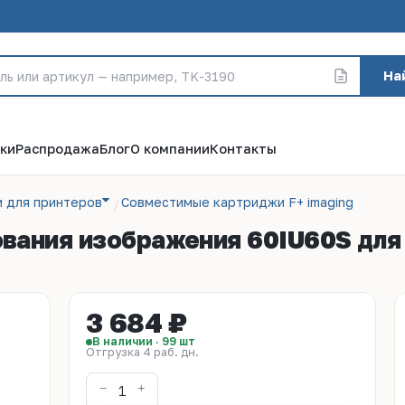
На
ки
Распродажа
Блог
О компании
Контакты
 для принтеров
Совместимые картриджи F+ imaging
ания изображения 60IU60S для 
3 684 ₽
В наличии · 99 шт
Отгрузка 4 раб. дн.