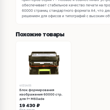
обеспечивает стабильное качество печати на пр
оригинальными расходниками гарантирует надеж
60000 страниц стандартного формата А4, что де
решением для офисов и типографий с высоким о
Похожие товары
60IU60S
Блок формирования
изображения 60000 стр.
для f+ M60ade
19 430 ₽
Под заказ