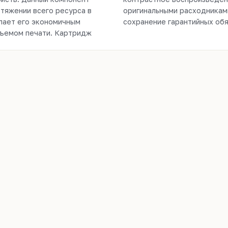
отяжении всего ресурса в
ную работу устройства и
лает его экономичным
сохранение гарантийных обя
бъемом печати. Картридж