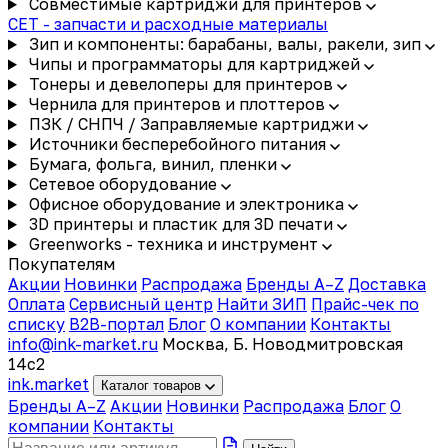
Совместимые картриджи для принтеров
CET - запчасти и расходные материалы
Зип и компоненты: барабаны, валы, ракели, зип
Чипы и программаторы для картриджей
Тонеры и девелоперы для принтеров
Чернила для принтеров и плоттеров
ПЗК / СНПЧ / Заправляемые картриджи
Источники бесперебойного питания
Бумага, фольга, винил, пленки
Сетевое оборудование
Офисное оборудование и электроника
3D принтеры и пластик для 3D печати
Greenworks - техника и инструмент
Покупателям
Акции
Новинки
Распродажа
Бренды A–Z
Доставка
Оплата
Сервисный центр
Найти ЗИП
Прайс-чек по
списку
B2B-портал
Блог
О компании
Контакты
info@ink-market.ru
Москва, Б. Новодмитровская
14с2
ink
.
market
Каталог товаров
Бренды A–Z
Акции
Новинки
Распродажа
Блог
О
компании
Контакты