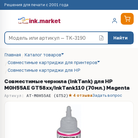
Решения для печати с 2001 года
ink
.
market
Найти
Главная
Каталог товаров
Совместимые картриджи для принтеров
Совместимые картриджи для HP
Совместимые чернила (InkTank) для HP
M0H55AE GT58xx/InkTank110 (70мл.) Magenta
★ 4 отзыва
Задать вопрос
Артикул:
AT-M0H55AE (GT52)