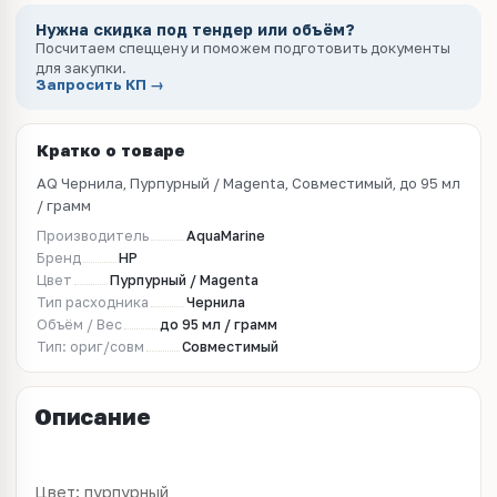
Нужна скидка под тендер или объём?
Посчитаем спеццену и поможем подготовить документы
для закупки.
Запросить КП →
Кратко о товаре
AQ Чернила, Пурпурный / Magenta, Совместимый, до 95 мл
/ грамм
Производитель
AquaMarine
Бренд
HP
Цвет
Пурпурный / Magenta
Тип расходника
Чернила
Объём / Вес
до 95 мл / грамм
Тип: ориг/совм
Совместимый
Описание
Цвет: пурпурный