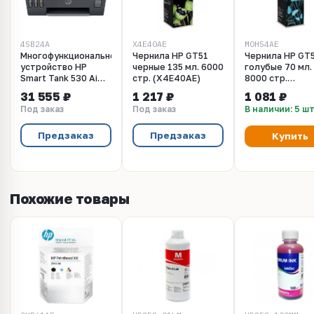
4SB24A
X4E40AE
M0H54AE
Многофункциональное
Чернила HP GT51
Чернила HP GT
устройство HP
черные 135 мл. 6000
голубые 70 мл.
Smart Tank 530 AiO
стр. (X4E40AE)
8000 стр.
WL
(M0H54AE)
31 555 ₽
1 217 ₽
1 081 ₽
Под заказ
Под заказ
В наличии: 5 ш
Предзаказ
Предзаказ
Купить
Похожие товары