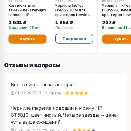
3YP61AE
H5852-01LM
H5852-100MM
Комплект для
Чернила InkTec
Чернила InkTec
замены печатающих
H5852-01LM для
H5852-100MM 
головок HP
принтеров Hewlett
принтеров Hew
GT5810/GT5820
Packard GT 5810,
Packard GT 581
3 531 ₽
1 854 ₽
207 ₽
(3YP61AE)
5820, пурпурные
5820, пурпурны
В наличии: 25 шт
Под заказ
В наличии: 41 
(1000 мл)
(100 мл)
Предзаказ
Купить
Купить
Отзывы и вопросы
Всё отлично, печатает ярко.
01.07.2025 17:39
Антон
Чернила magenta подошли к моему HP
GT5810, цвет чистый. Четыре звезды — цена
чуть выше ожиданий.
05.06.2025 18:22
Кирилл М.