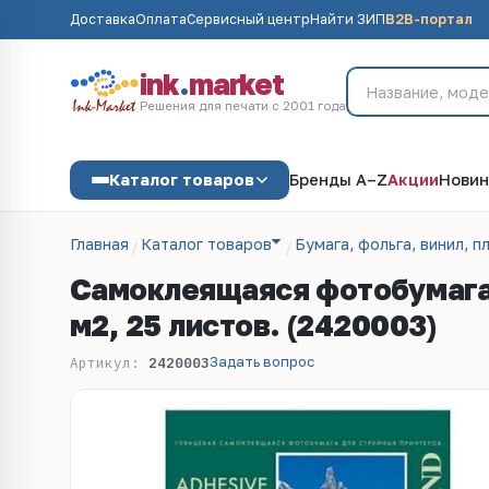
Доставка
Оплата
Сервисный центр
Найти ЗИП
B2B-портал
ink
.
market
Решения для печати с 2001 года
Каталог товаров
Бренды A–Z
Акции
Новин
Главная
Каталог товаров
Бумага, фольга, винил, п
Самоклеящаяся фотобумага Lo
м2, 25 листов. (2420003)
Задать вопрос
Артикул:
2420003