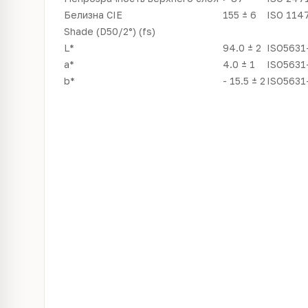
Белизна CIE
155 ± 6
ISO 114
Shade (D50/2°) (fs)
L*
94.0 ± 2
ISO5631
a*
4.0 ± 1
ISO5631
b*
- 15.5 ± 2
ISO5631