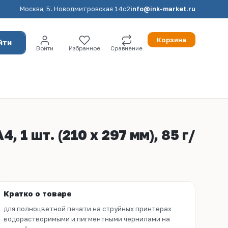
Москва, Б. Новодмитровская 14с2
info@ink-market.ru
Корзина
йти
Войти
Избранное
Сравнение
 1 шт. (210 x 297 мм), 85 г/
Кратко о товаре
для полноцветной печати на струйных принтерах
водорастворимыми и пигментными чернилами на