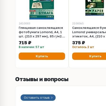
2410003
2100065
Глянцевая самоклеящаяся
Самоклеящаяся бум
фотобумага Lomond, A4, 1
Lomond универсаль
шт. (210 x 297 мм), 85 г/м2,
этикеток, A4, (210 x
25 листов. (2410003)
мм), 70 г/м2, 50 лист
715 ₽
375 ₽
делений (105 x 48)
В наличии: 57 шт
Осталось 2 шт
(2100065)
Купить
Купить
Отзывы и вопросы
Оставить отзыв