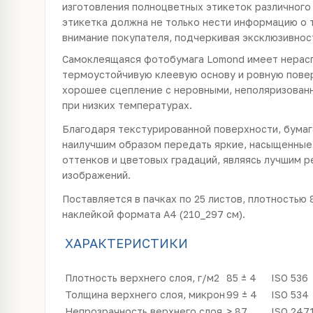
изготовления полноцветных этикеток различного 
этикетка должна не только нести информацию о т
внимание покупателя, подчеркивая эксклюзивнос
Cамоклеящаяся фотобумага Lomond имеет нера
термоустойчивую клеевую основу и ровную повер
хорошее сцепление с неровными, неполяризован
при низких температурах.
Благодаря текстурированной поверхности, бумаг
наилучшим образом передать яркие, насыщенные
оттенков и цветовых градаций, являясь лучшим 
изображений.
Поставляется в пачках по 25 листов, плотностью 
наклейкой формата A4 (210_297 см).
ХАРАКТЕРИСТИКИ
Плотность верхнего слоя, г/м2
85 ± 4
ISO 536
Толщина верхнего слоя, микрон
99 ± 4
ISO 534
Непрозрачность верхнего слоя
> 87
ISO 247