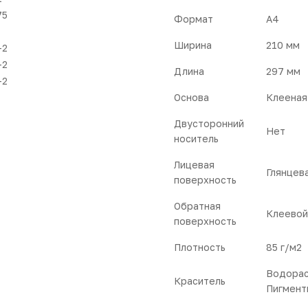
75
Формат
A4
Ширина
210 мм
-2
-2
Длина
297 мм
-2
Основа
Клееная 
Двусторонний
Нет
носитель
Лицевая
Глянцева
поверхность
Обратная
Клеевой 
поверхность
Плотность
85 г/м2
Водорас
Краситель
Пигмент