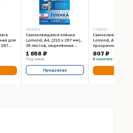
2800003
1708411
мага
Самоклеящаяся плёнка
Самоклеящаяся пл
ная для
Lomond, A4, (210 x 297 мм),
Lomond, A4, (210 x 
x 297
25 листов, неделённая
прозрачная, 10 лис
тов, 8
(2800003)
неделённая (17084
1 658 ₽
807 ₽
 мм)
Под заказ
В наличии: 8 шт
Предзаказ
Купить