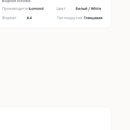
водной основе.
Производитель
Lomond
Цвет
Белый / White
Формат
A4
Тип покрытия
Глянцевая