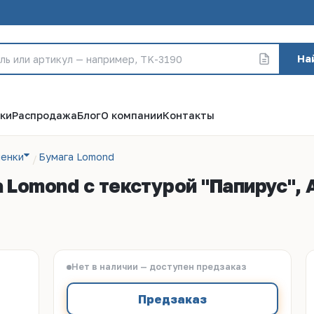
На
ки
Распродажа
Блог
О компании
Контакты
ленки
Бумага Lomond
mond с текстурой "Папирус", A4,
Нет в наличии — доступен предзаказ
Предзаказ