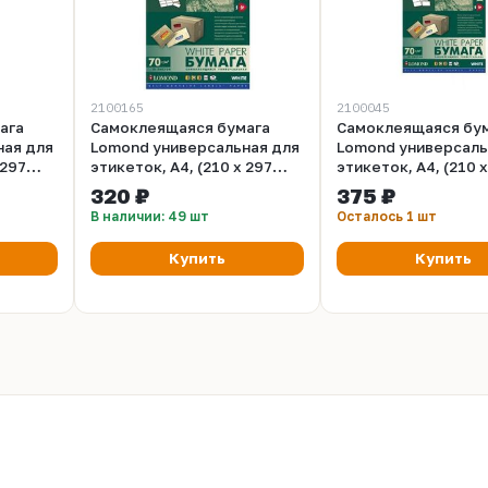
2100165
2100045
ага
Самоклеящаяся бумага
Самоклеящаяся бу
ная для
Lomond универсальная для
Lomond универсаль
 297
этикеток, A4, (210 x 297
этикеток, A4, (210 
ов, 12
мм), 70 г/м2, 50 листов, 24
мм), 70 г/м2, 50 лис
320 ₽
375 ₽
деления (70 x 37 мм)
делений (105 x 74.3
В наличии: 49 шт
Осталось 1 шт
(2100165)
(2100045)
Купить
Купить