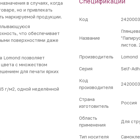
Спецификации
назначения в случаях, когда
оваре, но и привлекать
ть маркируемой продукции.
Код
2420003
сплывающуюся
Глянцев
хность, что обеспечивает
Название
"Папирус
ными поверхностями даже
листов.
Производитель
Lomond
а Lomond позволяет
 цвета с множеством
Серия
Self-Adh
решением для печати ярких
Код
2420003
производителя
85 г/м2, одной неделённой
Страна
Россия
изготовитель
Область
Для стр
применения
Тип носителя
Самокле
1