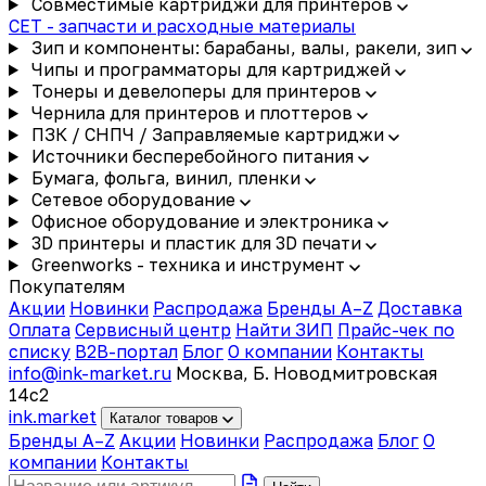
Совместимые картриджи для принтеров
CET - запчасти и расходные материалы
Зип и компоненты: барабаны, валы, ракели, зип
Чипы и программаторы для картриджей
Тонеры и девелоперы для принтеров
Чернила для принтеров и плоттеров
ПЗК / СНПЧ / Заправляемые картриджи
Источники бесперебойного питания
Бумага, фольга, винил, пленки
Сетевое оборудование
Офисное оборудование и электроника
3D принтеры и пластик для 3D печати
Greenworks - техника и инструмент
Покупателям
Акции
Новинки
Распродажа
Бренды A–Z
Доставка
Оплата
Сервисный центр
Найти ЗИП
Прайс-чек по
списку
B2B-портал
Блог
О компании
Контакты
info@ink-market.ru
Москва, Б. Новодмитровская
14с2
ink
.
market
Каталог товаров
Бренды A–Z
Акции
Новинки
Распродажа
Блог
О
компании
Контакты