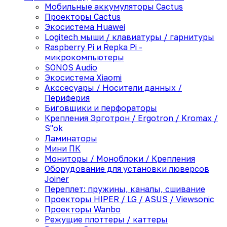
Мобильные аккумуляторы Cactus
Проекторы Cactus
Экосистема Huawei
Logitech мыши / клавиатуры / гарнитуры
Raspberry Pi и Repka Pi -
микрокомпьютеры
SONOS Audio
Экосистема Xiaomi
Акссесуары / Носители данных /
Периферия
Биговщики и перфораторы
Крепления Эрготрон / Ergotron / Kromax /
S"ok
Ламинаторы
Мини ПК
Мониторы / Моноблоки / Крепления
Оборудование для установки люверсов
Joiner
Переплет: пружины, каналы, сшивание
Проекторы HIPER / LG / ASUS / Viewsonic
Проекторы Wanbo
Режущие плоттеры / каттеры