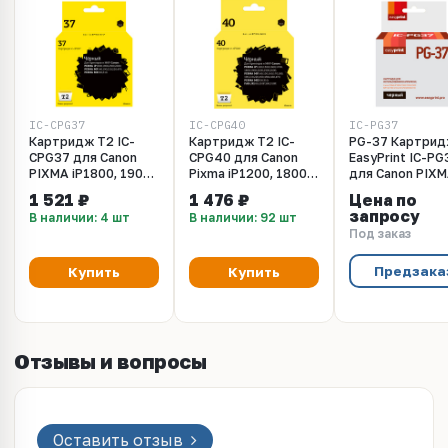
IC-CPG37
IC-CPG40
IC-PG37
Картридж T2 IC-
Картридж T2 IC-
PG-37 Картри
CPG37 для Canon
CPG40 для Canon
EasyPrint IC-PG
PIXMA iP1800, 1900,
Pixma iP1200, 1800,
для Canon PIX
2500, 2600, MP140,
1900, 2200, 2500,
iP1800, 2600,
1 521 ₽
1 476 ₽
Цена по
190, 210, 220, 470,
2600, MP140, 210,
MP140, 210, 220
запросу
В наличии: 4 шт
В наличии: 92 шт
MX300, 310, черный
450, 470, MX300,
470, MX300, 31
Под заказ
черный
черный
Предзака
Купить
Купить
Отзывы и вопросы
Оставить отзыв