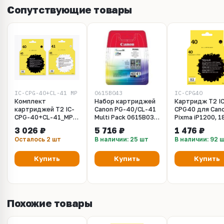
Сопутствующие товары
IC-CPG-40+CL-41_MP
0615B043
IC-CPG40
Комплект
Набор картриджей
Картридж T2 IC
картриджей T2 IC-
Canon PG-40/CL-41
CPG40 для Can
CPG-40+CL-41_MP
Multi Pack 0615B036
Pixma iP1200, 1
для Canon: PG-
(2 картриджа - PG-
1900, 2200, 250
3 026 ₽
5 716 ₽
1 476 ₽
40/CL-41, черный +
40 и CL-41 в одной
2600, MP140, 21
Осталось 2 шт
В наличии: 25 шт
В наличии: 92 
цветной
упаковке) - для
450, 470, MX30
принтеров Canon
черный
PIXMA iP1200,
Купить
Купить
Купить
iP1300, iP1600,
iP1700, iP1800,
iP1900, iP2200,
iP2500, iP2600,
iP6210D, iP6220D,
Похожие товары
MP140, MP150,
MP160, MP170,