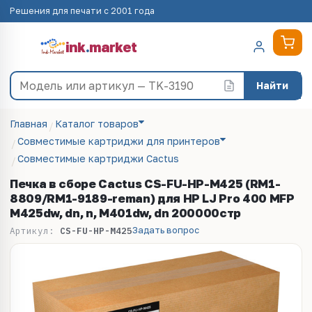
Решения для печати с 2001 года
ink
.
market
Найти
Главная
Каталог товаров
Совместимые картриджи для принтеров
Совместимые картриджи Cactus
Печка в сборе Cactus CS-FU-HP-M425 (RM1-
8809/RM1-9189-reman) для HP LJ Pro 400 MFP
M425dw, dn, n, M401dw, dn 200000стр
Задать вопрос
Артикул:
CS-FU-HP-M425