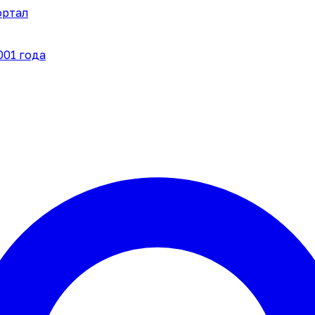
ортал
001 года