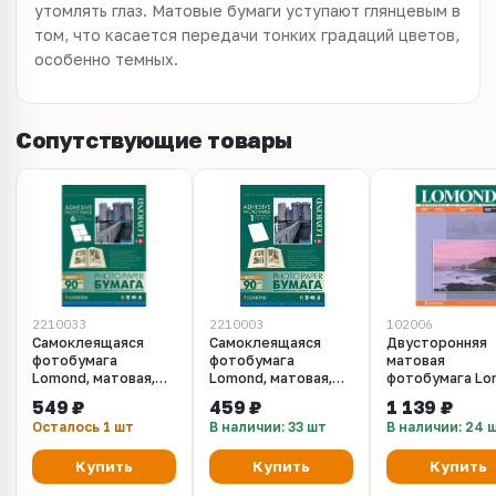
утомлять глаз. Матовые бумаги уступают глянцевым в
том, что касается передачи тонких градаций цветов,
особенно темных.
Сопутствующие товары
2210033
2210003
102006
Самоклеящаяся
Самоклеящаяся
Двусторонняя
фотобумага
фотобумага
матовая
Lomond, матовая,
Lomond, матовая,
фотобумага Lo
A4, (210 x 297 мм),
A4, (210 x 297 мм),
для струйной
549 ₽
459 ₽
1 139 ₽
25 листов, 6
25 листов,
печати, A4, 170
Осталось 1 шт
В наличии: 33 шт
В наличии: 24 
делений (2210033)
неделённая
м2, 100 листов
(2210003)
(0102006)
Купить
Купить
Купить