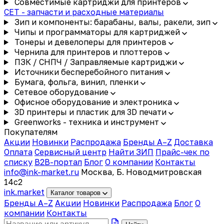
Совместимые картриджи для принтеров
CET - запчасти и расходные материалы
Зип и компоненты: барабаны, валы, ракели, зип
Чипы и программаторы для картриджей
Тонеры и девелоперы для принтеров
Чернила для принтеров и плоттеров
ПЗК / СНПЧ / Заправляемые картриджи
Источники бесперебойного питания
Бумага, фольга, винил, пленки
Сетевое оборудование
Офисное оборудование и электроника
3D принтеры и пластик для 3D печати
Greenworks - техника и инструмент
Покупателям
Акции
Новинки
Распродажа
Бренды A–Z
Доставка
Оплата
Сервисный центр
Найти ЗИП
Прайс-чек по
списку
B2B-портал
Блог
О компании
Контакты
info@ink-market.ru
Москва, Б. Новодмитровская
14с2
ink
.
market
Каталог товаров
Бренды A–Z
Акции
Новинки
Распродажа
Блог
О
компании
Контакты