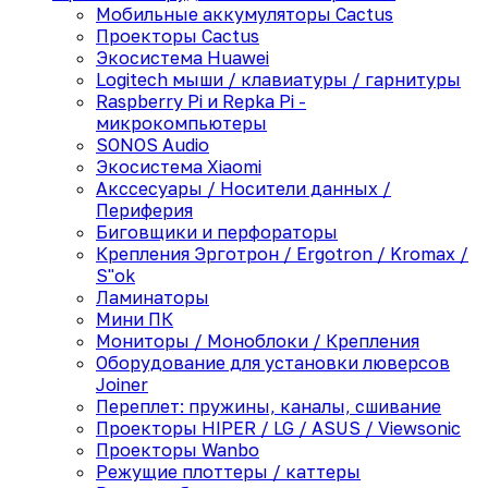
Мобильные аккумуляторы Cactus
Проекторы Cactus
Экосистема Huawei
Logitech мыши / клавиатуры / гарнитуры
Raspberry Pi и Repka Pi -
микрокомпьютеры
SONOS Audio
Экосистема Xiaomi
Акссесуары / Носители данных /
Периферия
Биговщики и перфораторы
Крепления Эрготрон / Ergotron / Kromax /
S"ok
Ламинаторы
Мини ПК
Мониторы / Моноблоки / Крепления
Оборудование для установки люверсов
Joiner
Переплет: пружины, каналы, сшивание
Проекторы HIPER / LG / ASUS / Viewsonic
Проекторы Wanbo
Режущие плоттеры / каттеры