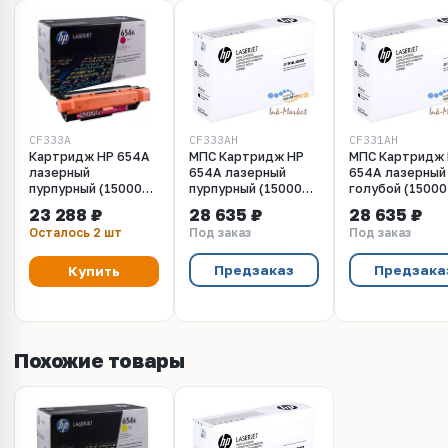
CF333A
CF333AH
CF331AH
Картридж HP 654A
МПС Картридж HP
МПС Картридж
лазерный
654A лазерный
654A лазерный
пурпурный (15000
пурпурный (15000
голубой (15000
стр)
стр)
23 288 ₽
28 635 ₽
28 635 ₽
Осталось 2 шт
Под заказ
Под заказ
Предзаказ
Предзака
Купить
Похожие товары