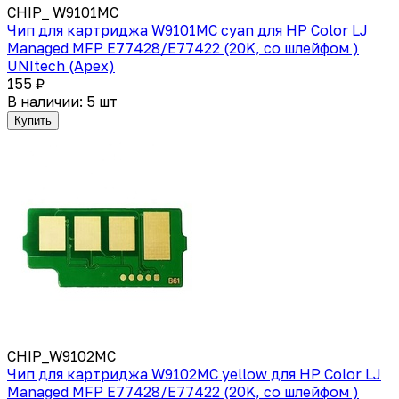
CHIP_ W9101MC
Чип для картриджа W9101MC cyan для HP Color LJ
Managed MFP E77428/E77422 (20K, со шлейфом )
UNItech (Apex)
155 ₽
В наличии: 5 шт
Купить
CHIP_W9102MC
Чип для картриджа W9102MC yellow для HP Color LJ
Managed MFP E77428/E77422 (20K, со шлейфом )