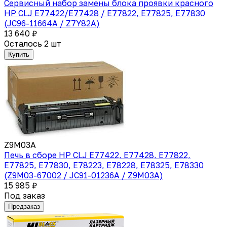
Сервисный набор замены блока проявки красного
HP CLJ E77422/E77428 / E77822, E77825, E77830
(JC96-11664A / Z7Y82A)
13 640 ₽
Осталось 2 шт
Купить
Z9M03A
Печь в сборе HP CLJ E77422, E77428, E77822,
E77825, E77830, E78223, E78228, E78325, E78330
(Z9M03-67002 / JC91-01236A / Z9M03A)
15 985 ₽
Под заказ
Предзаказ