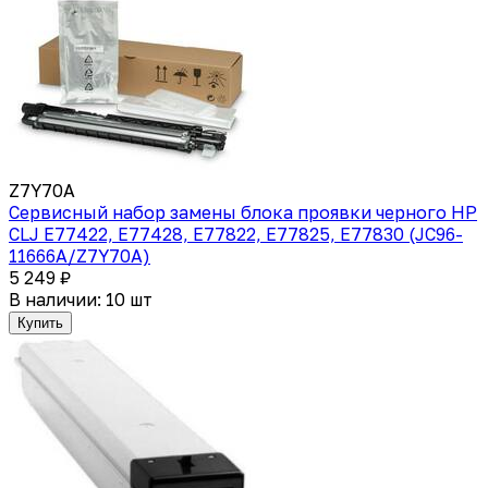
Z7Y70A
Сервисный набор замены блока проявки черного HP
CLJ E77422, E77428, E77822, E77825, E77830 (JC96-
11666A/Z7Y70A)
5 249 ₽
В наличии: 10 шт
Купить