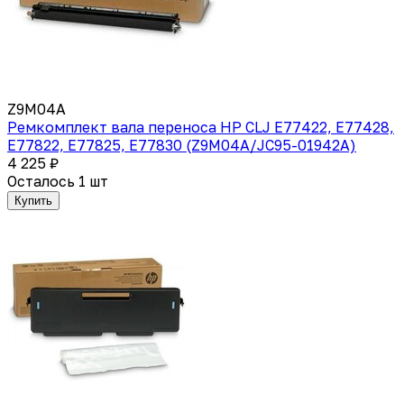
Z9M04A
Ремкомплект вала переноса HP CLJ E77422, E77428,
E77822, E77825, E77830 (Z9M04A/JC95-01942A)
4 225 ₽
Осталось 1 шт
Купить