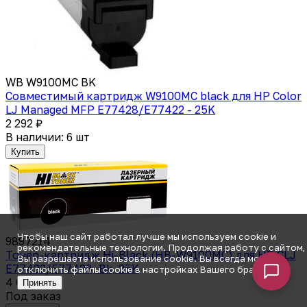
WB W9100MC BK
Совместимый картридж W9100MC black для HP Color
LJ Managed MFP E77428/E77422 - 25K
2 292 ₽
В наличии: 6 шт
Купить
Чтобы наш сайт работал лучше мы используем cookie и
9897214
рекомендательные технологии. Продолжая работу с сайтом,
Тонер-картридж Hi-Black (HB-W9100MC) для HP CLJ
Вы разрешаете использование cookie. Вы всегда можете
E77422/E77428, Bk, 25K
отключить файлы cookie в настройках Вашего браузера.
4 046 ₽
Принять
Под заказ