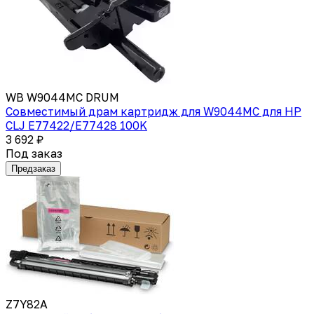
WB W9044MC DRUM
Совместимый драм картридж для W9044MC для HP
CLJ E77422/E77428 100K
3 692 ₽
Под заказ
Предзаказ
Z7Y82A