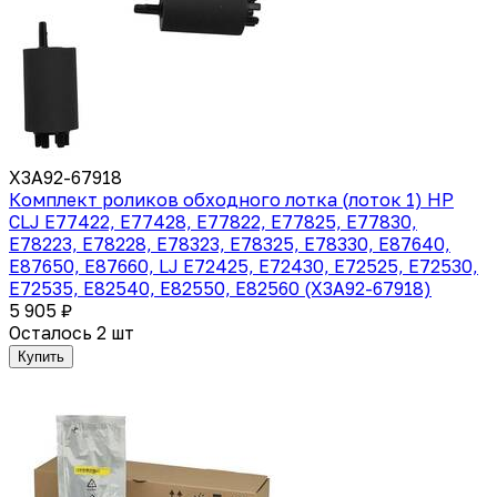
X3A92-67918
Комплект роликов обходного лотка (лоток 1) HP
CLJ E77422, E77428, E77822, E77825, E77830,
E78223, E78228, E78323, E78325, E78330, E87640,
E87650, E87660, LJ E72425, E72430, E72525, E72530,
E72535, E82540, E82550, E82560 (X3A92-67918)
5 905 ₽
Осталось 2 шт
Купить