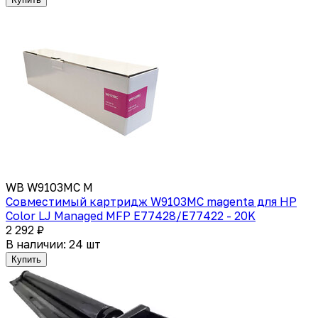
WB W9103MC M
Совместимый картридж W9103MC magenta для HP
Color LJ Managed MFP E77428/E77422 - 20K
2 292 ₽
В наличии: 24 шт
Купить