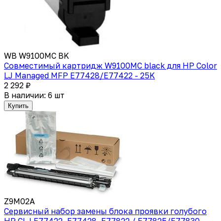
WB W9100MC BK
Совместимый картридж W9100MC black для HP Color
LJ Managed MFP E77428/E77422 - 25K
2 292 ₽
В наличии: 6 шт
Купить
Z9M02A
Сервисный набор замены блока проявки голубого
HP CLJ E77422, E77428, E77822 / E77825/E77830