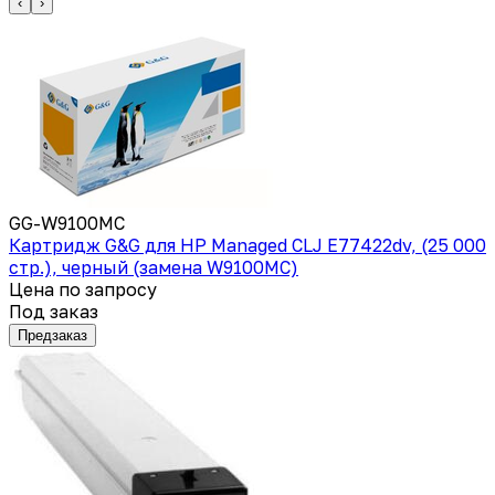
‹
›
GG-W9100MC
Картридж G&G для HP Managed CLJ E77422dv, (25 000
стр.), черный (замена W9100MC)
Цена по запросу
Под заказ
Предзаказ