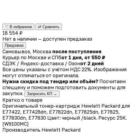
♡ В избранное
⇄ Сравнить
18 554 ₽
Нет в наличии — доступен предзаказ
Предзаказ
Самовывоз, Москва
после поступления
Курьер по Москве и СПб
от 1 дня, от 550 ₽
СДЭК / Яндекс-доставка / Озон
от 2 дней
Все цены указаны с учётом НДС 22%. Изображения
могут отличаться от оригинала.
Нужна скидка под тендер или объём?
Посчитаем
спеццену и поможем подготовить документы для
закупки.
Запросить КП →
Кратко о товаре
Оригинальный тонер-картридж Hewlett Packard для
E77422, E77428dn, E77822dn, E77825dn, E77825,
E77830dn, E77830 Цвет: черный /black. Ресурс 25K.
[W9100MC]
Производитель
Hewlett Packard