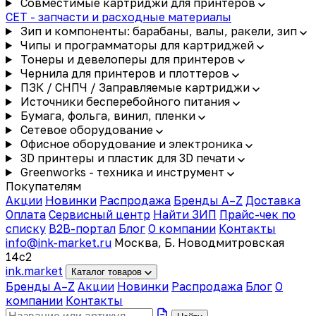
Совместимые картриджи для принтеров
CET - запчасти и расходные материалы
Зип и компоненты: барабаны, валы, ракели, зип
Чипы и программаторы для картриджей
Тонеры и девелоперы для принтеров
Чернила для принтеров и плоттеров
ПЗК / СНПЧ / Заправляемые картриджи
Источники бесперебойного питания
Бумага, фольга, винил, пленки
Сетевое оборудование
Офисное оборудование и электроника
3D принтеры и пластик для 3D печати
Greenworks - техника и инструмент
Покупателям
Акции
Новинки
Распродажа
Бренды A–Z
Доставка
Оплата
Сервисный центр
Найти ЗИП
Прайс-чек по
списку
B2B-портал
Блог
О компании
Контакты
info@ink-market.ru
Москва, Б. Новодмитровская
14с2
ink
.
market
Каталог товаров
Бренды A–Z
Акции
Новинки
Распродажа
Блог
О
компании
Контакты