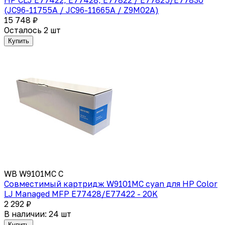
(JC96-11755A / JC96-11665A / Z9M02A)
15 748 ₽
Осталось 2 шт
Купить
WB W9101MC C
Совместимый картридж W9101MC cyan для HP Color
LJ Managed MFP E77428/E77422 - 20K
2 292 ₽
В наличии: 24 шт
Купить