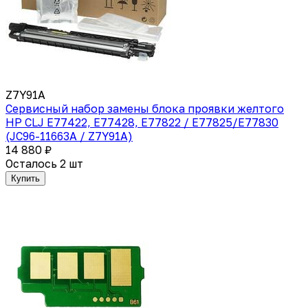
Z7Y91A
Сервисный набор замены блока проявки желтого
HP CLJ E77422, E77428, E77822 / E77825/E77830
(JC96-11663A / Z7Y91A)
14 880 ₽
Осталось 2 шт
Купить