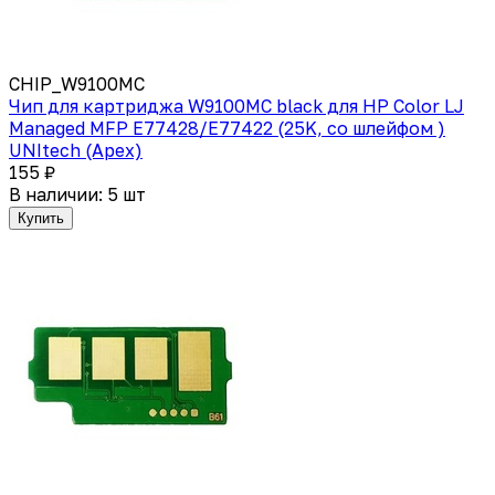
CHIP_W9100MC
Чип для картриджа W9100MC black для HP Color LJ
Managed MFP E77428/E77422 (25K, со шлейфом )
UNItech (Apex)
155 ₽
В наличии: 5 шт
Купить