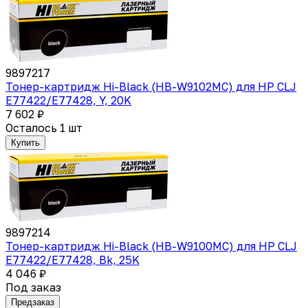
9897217
Тонер-картридж Hi-Black (HB-W9102MC) для HP CLJ
E77422/E77428, Y, 20K
7 602 ₽
Осталось 1 шт
Купить
9897214
Тонер-картридж Hi-Black (HB-W9100MC) для HP CLJ
E77422/E77428, Bk, 25K
4 046 ₽
Под заказ
Предзаказ