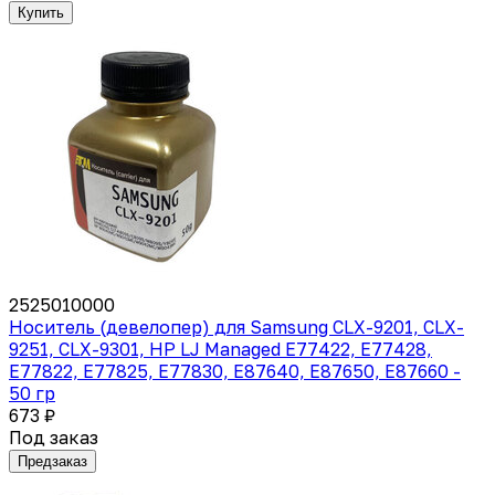
Купить
2525010000
Носитель (девелопер) для Samsung CLX-9201, CLX-
9251, CLX-9301, HP LJ Managed E77422, E77428,
E77822, E77825, E77830, E87640, E87650, E87660 -
50 гр
673 ₽
Под заказ
Предзаказ