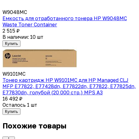
W9048MC
Емкость для отработанного тонера HP W9048MC
Waste Toner Container
2 515 ₽
В наличии: 10 шт
Купить
W9101MC
Тонер картридж HP W9101MC для HP Managed CLJ
MFP E77822, E77428dn, E77822dn, E77822, E77825dn,
E77830dn, голубой (20 000 стр.) MPS A3
16 492 ₽
Осталось 1 шт
Купить
Похожие товары