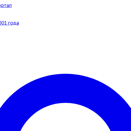
ортал
001 года