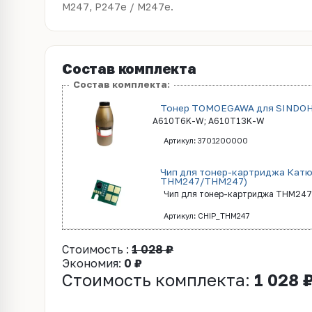
М247, Р247e / М247e.
Состав комплекта
Состав комплекта:
Тонер TOMOEGAWA для SINDOH 
A610T6K-W; A610T13K-W
Артикул: 3701200000
Чип для тонер-картриджа Катю
THМ247/THM247)
Чип для тонер-картриджа THМ247 
Артикул: CHIP_THМ247
Стоимость :
1 028 ₽
Экономия:
0 ₽
Стоимость комплекта:
1 028 