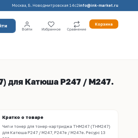
Москва, Б. Новодмитровская 14с2
info@ink-market.ru
Корзина
йти
Войти
Избранное
Сравнение
) для Катюша Р247 / М247.
Кратко о товаре
Чип и тонер для тонер-картриджа THМ247 (THM247)
для Катюша Р247 / М247, Р247e / М247e. Ресурс 13