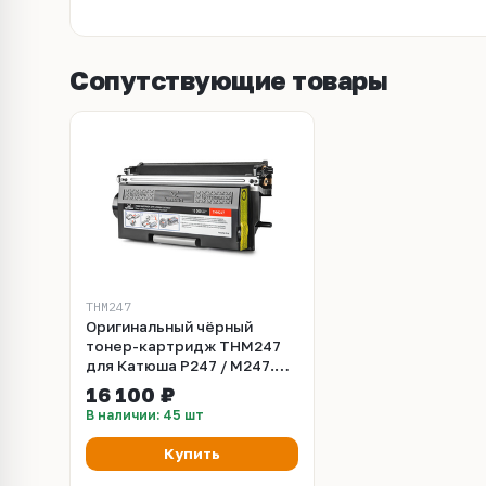
Сопутствующие товары
THМ247
Оригинальный чёрный
тонер-картридж THМ247
для Катюша Р247 / М247.
Ресурс 13 000 страниц.
16 100 ₽
(THM247 | THМ247)
В наличии: 45 шт
Купить