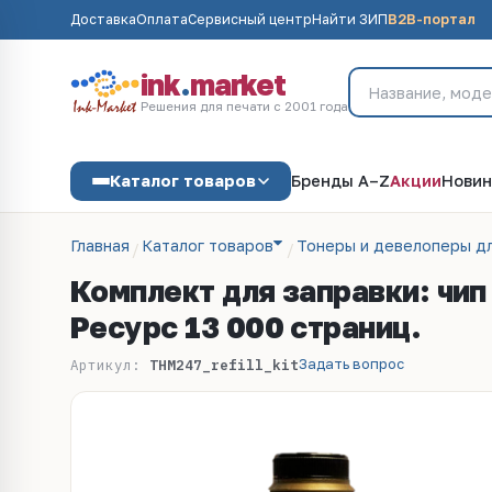
Доставка
Оплата
Сервисный центр
Найти ЗИП
B2B-портал
ink
.
market
Решения для печати с 2001 года
Каталог товаров
Бренды A–Z
Акции
Новин
Главная
Каталог товаров
Тонеры и девелоперы д
Комплект для заправки: чи
Ресурс 13 000 страниц.
Задать вопрос
Артикул:
THМ247_refill_kit