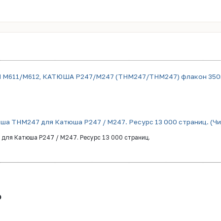
M611/M612, КАТЮША P247/M247 (THM247/THМ247) флакон 350г
ша THМ247 для Катюша Р247 / М247. Ресурс 13 000 страниц. (Ч
для Катюша Р247 / М247. Ресурс 13 000 страниц.
₽