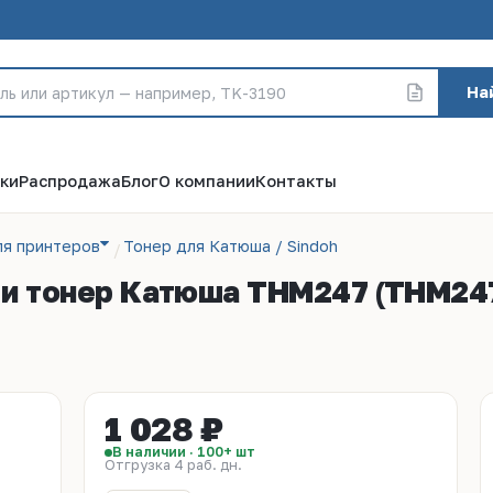
На
ки
Распродажа
Блог
О компании
Контакты
ля принтеров
Тонер для Катюша / Sindoh
п и тонер Катюша THМ247 (THM247
1 028 ₽
В наличии · 100+ шт
Отгрузка 4 раб. дн.