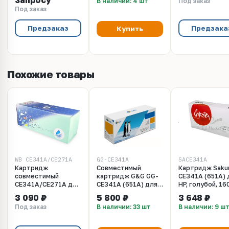
запросу
В наличии: 4 шт
Под заказ
M775dn, M775f,
M775dn, M775f,
Под заказ
M775z, M775z+
M775z, M775z+
(черный, 13500 стр.)
(голубой, 1600
стр.)
Предзаказ
Предзака
Купить
Похожие товары
WB CE341A/CE271A
GG-CE341A
SACE341A
Картридж
Совместимый
Картридж Saku
cовместимый
картридж G&G GG-
CE341A (651A) 
CE341A/CE271A для
CE341A (651A) для
HP, голубой, 16
LaserJet Enterprise
HP CLJ M775, 16000
к.
3 090 ₽
5 800 ₽
3 648 ₽
700 color MFP
стр., голубой, с
Под заказ
В наличии: 33 шт
В наличии: 9 ш
M775dn, M775f,
чипом
M775z, M775z+,
Color LaserJet