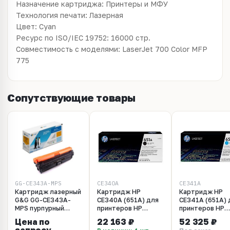
Назначение картриджа: Принтеры и МФУ
Технология печати: Лазерная
Цвет: Cyan
Ресурс по ISO/IEC 19752: 16000 стр.
Совместимость с моделями: LaserJet 700 Color MFP
775
Сопутствующие товары
GG-CE343A-MPS
CE340A
CE341A
Картридж лазерный
Картридж HP
Картридж HP
G&G GG-CE343A-
CE340A (651A) для
CE341A (651A) 
MPS пурпурный
принтеров HP
принтеров HP
(15000стр.) для HP
LaserJet Enterprise
LaserJet Enterp
Цена по
22 163 ₽
52 325 ₽
CLJ M775
700 color MFP
700 color MFP