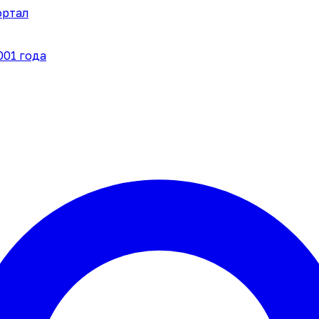
ортал
001 года