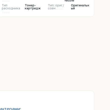
Yellow
Тип
Тонер-
Тип: ориг/
Оригинальн
расходника
картридж
совм
ый
интерами: