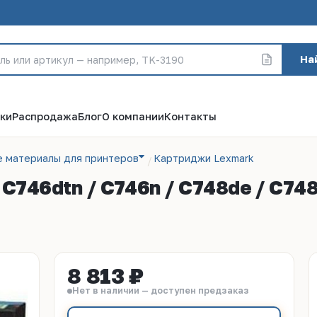
На
ки
Распродажа
Блог
О компании
Контакты
е материалы для принтеров
Картриджи Lexmark
C746dtn / C746n / C748de / C74
8 813 ₽
Нет в наличии — доступен предзаказ