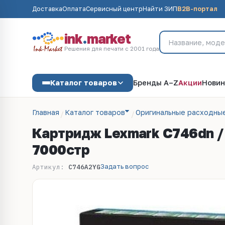
Доставка
Оплата
Сервисный центр
Найти ЗИП
B2B-портал
ink
.
market
Решения для печати с 2001 года
Каталог товаров
Бренды A–Z
Акции
Новин
Главная
Каталог товаров
Оригинальные расходны
Картридж Lexmark C746dn / 
7000стр
Задать вопрос
Артикул:
C746A2YG