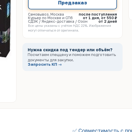
Предзаказ
Самовывоз, Москва
после поступления
Курьер по Москве и СПб
от 1 дня, от 550 ₽
СДЭК / Яндекс-доставка / Озон
от 2 дней
Все цены указаны с учётом НДС 22%. Изображения
могут отличаться от оригинала.
Нужна скидка под тендер или объём?
Посчитаем спеццену и поможем подготовить
документы для закупки.
Запросить КП →
✅ Совместимость с пр