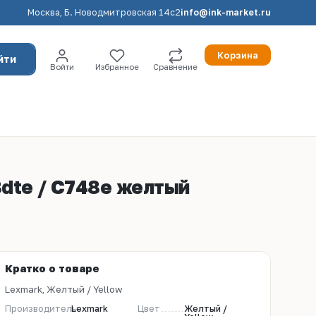
Москва, Б. Новодмитровская 14с2
info@ink-market.ru
Корзина
йти
Войти
Избранное
Сравнение
8dte / C748e желтый
Кратко о товаре
Lexmark, Желтый / Yellow
Производитель
Lexmark
Цвет
Желтый /