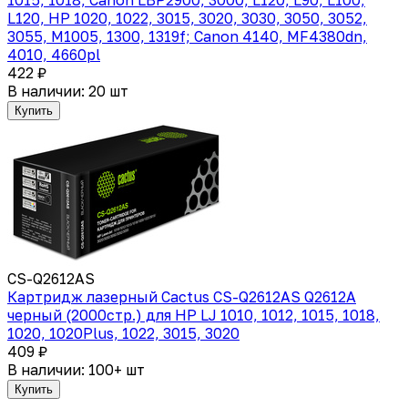
L120, HP 1020, 1022, 3015, 3020, 3030, 3050, 3052,
3055, M1005, 1300, 1319f; Canon 4140, MF4380dn,
4010, 4660pl
422 ₽
В наличии: 20 шт
Купить
CS-Q2612AS
Картридж лазерный Cactus CS-Q2612AS Q2612A
черный (2000стр.) для HP LJ 1010, 1012, 1015, 1018,
1020, 1020Plus, 1022, 3015, 3020
409 ₽
В наличии: 100+ шт
Купить