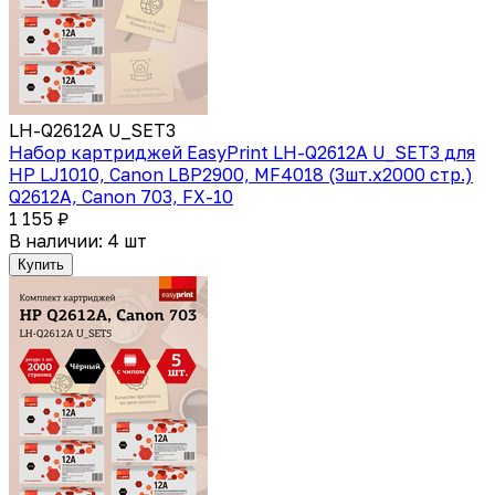
LH-Q2612A U_SET3
Набор картриджей EasyPrint LH-Q2612A U_SET3 для
HP LJ1010, Canon LBP2900, MF4018 (3шт.x2000 стр.)
Q2612A, Canon 703, FX-10
1 155 ₽
В наличии: 4 шт
Купить