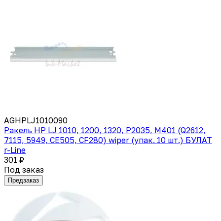
AGHPLJ1010090
Ракель HP LJ 1010, 1200, 1320, P2035, M401 (Q2612,
7115, 5949, CE505, CF280) wiper (упак. 10 шт.) БУЛАТ
r-Line
301 ₽
Под заказ
Предзаказ