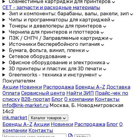
Совместимые картриджи для принтеров
CET - запчасти и расходные материалы
Зип и компоненты: барабаны, валы, ракели, зип
Чипы и программаторы для картриджей
Тонеры и девелоперы для принтеров
Чернила для принтеров и плоттеров
ПЗК / СНПЧ / Заправляемые картриджи
Источники бесперебойного питания
Бумага, фольга, винил, пленки
Сетевое оборудование
Офисное оборудование и электроника
3D принтеры и пластик для 3D печати
Greenworks - техника и инструмент
Покупателям
Акции
Новинки
Распродажа
Бренды A–Z
Доставка
Оплата
Сервисный центр
Найти ЗИП
Прайс-чек по
списку
B2B-портал
Блог
О компании
Контакты
info@ink-market.ru
Москва, Б. Новодмитровская
14с2
ink
.
market
Каталог товаров
Бренды A–Z
Акции
Новинки
Распродажа
Блог
О
компании
Контакты