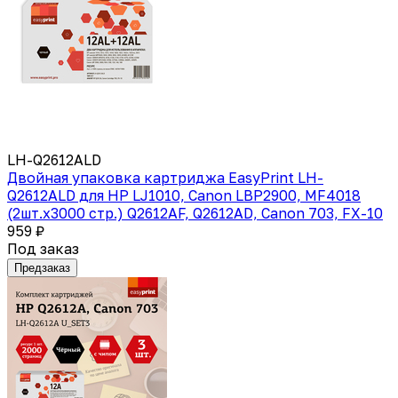
LH-Q2612ALD
Двойная упаковка картриджа EasyPrint LH-
Q2612ALD для HP LJ1010, Canon LBP2900, MF4018
(2шт.x3000 стр.) Q2612AF, Q2612AD, Canon 703, FX-10
959 ₽
Под заказ
Предзаказ