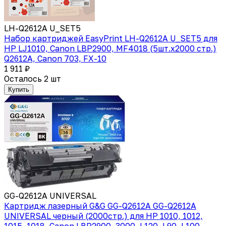
LH-Q2612A U_SET5
Набор картриджей EasyPrint LH-Q2612A U_SET5 для
HP LJ1010, Canon LBP2900, MF4018 (5шт.x2000 стр.)
Q2612A, Canon 703, FX-10
1 911 ₽
Осталось 2 шт
Купить
GG-Q2612A UNIVERSAL
Картридж лазерный G&G GG-Q2612A GG-Q2612A
UNIVERSAL черный (2000стр.) для HP 1010, 1012,
1015, 1018, Canon LBP2900, 3000, L120, L90, L100,