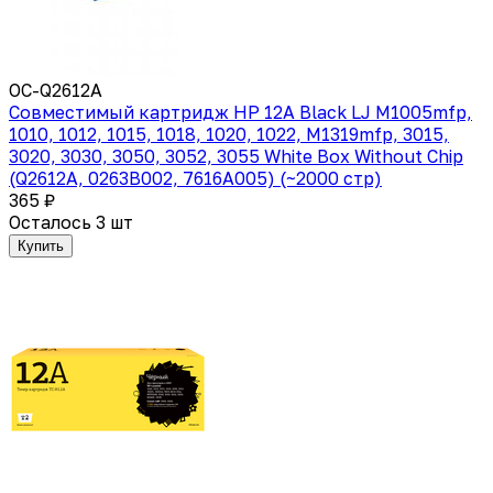
OC-Q2612A
Совместимый картридж HP 12A Black LJ M1005mfp,
1010, 1012, 1015, 1018, 1020, 1022, M1319mfp, 3015,
3020, 3030, 3050, 3052, 3055 White Box Without Chip
(Q2612A, 0263B002, 7616A005) (~2000 стр)
365 ₽
Осталось 3 шт
Купить