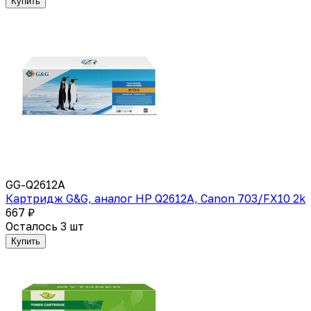
Купить
GG-Q2612A
Картридж G&G, аналог HP Q2612A, Canon 703/FX10 2k
667 ₽
Осталось 3 шт
Купить