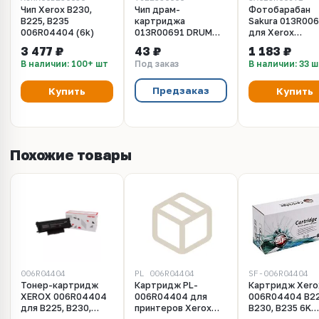
Чип Xerox B230,
Чип драм-
Фотобарабан
B225, B235
картриджа
Sakura 013R00
006R04404 (6k)
013R00691 DRUM
для Xerox
для Xerox B230,
B230/B225/B23
3 477 ₽
43 ₽
1 183 ₽
B225, B235 ( 12K) JT
черный, 12000 к
В наличии: 100+ шт
Под заказ
В наличии: 33 
Предзаказ
Купить
Купить
Похожие товары
006R04404
PL_006R04404
SF-006R04404
Тонер-картридж
Картридж PL-
Картридж Xero
XEROX 006R04404
006R04404 для
006R04404 B22
для B225, B230,
принтеров Xerox
B230, B235 6K