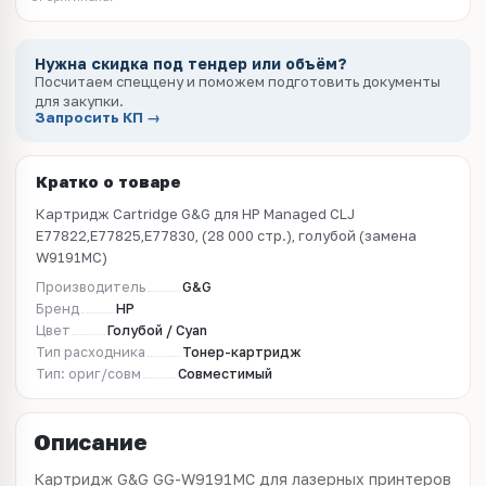
Нужна скидка под тендер или объём?
Посчитаем спеццену и поможем подготовить документы
для закупки.
Запросить КП →
Кратко о товаре
Картридж Cartridge G&G для HP Managed CLJ
E77822,E77825,E77830, (28 000 стр.), голубой (замена
W9191MC)
Производитель
G&G
Бренд
HP
Цвет
Голубой / Cyan
Тип расходника
Тонер-картридж
Тип: ориг/совм
Совместимый
Описание
Картридж G&G GG-W9191MC для лазерных принтеров