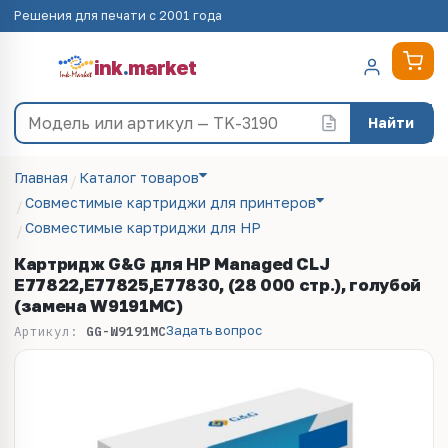
Решения для печати с 2001 года
ink
.
market
Найти
Главная
Каталог товаров
Совместимые картриджи для принтеров
Совместимые картриджи для HP
Картридж G&G для HP Managed CLJ
E77822,E77825,E77830, (28 000 стр.), голубой
(замена W9191MC)
Задать вопрос
Артикул:
GG-W9191MC