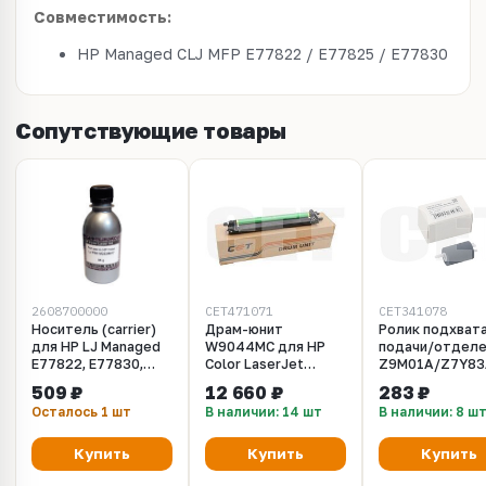
Совместимость:
HP Managed CLJ MFP E77822 / E77825 / E77830
Сопутствующие товары
2608700000
CET471071
CET341078
Носитель (carrier)
Драм-юнит
Ролик подхват
для HP LJ Managed
W9044MC для HP
подачи/отделе
E77822, E77830,
Color LaserJet
Z9M01A/Z7Y83
Samsung CLX-9201 -
Managed MFP
для HP Color
509 ₽
12 660 ₽
283 ₽
56 грамм Silver ATM
E77822/77825/77830
LaserJet Manag
Осталось 1 шт
В наличии: 14 шт
В наличии: 8 ш
(CET) CMYK,
MFP
CET471071
E77830/E87640
LaserJet Manag
Купить
Купить
Купить
MFP E82540 (CE
CET341078