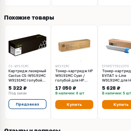
Похожие товары
CS-W9191MC
W9191MC
EFHPE77822070
Картридж лазерный
Тонер-картридж HP
Тонер-картри
Cactus CS-W9191MC
W9191MC Cyan /
БУЛАТ s-Line
W9191MC голубой
голубой для HP
W9191MC для 
(28000стр.) для HP
Managed CLJ
CLJ E77822
5 322 ₽
17 050 ₽
5 628 ₽
LJ MFP E77822DN,
E77822,E77825,E77830,
(Голубой, 2800
Под заказ
В наличии: 6 шт
В наличии: 5 ш
E77822Z, E77820,
(28 000 стр.)
стр.)
E77825DN
Предзаказ
Купить
Купить
Отзывы и вопросы