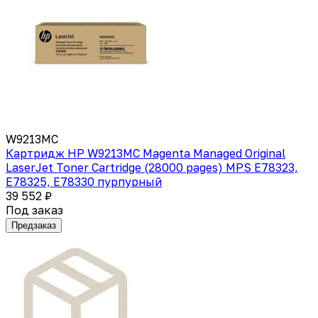
W9213MC
Картридж HP W9213MC Magenta Managed Original
LaserJet Toner Cartridge (28000 pages) MPS E78323,
E78325, E78330 пурпурный
39 552 ₽
Под заказ
Предзаказ