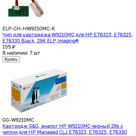
ELP-CH-HW9210MC-K
Чип для картриджа W9210MC для HP E78323, E78325,
E78330 Black, 29K ELP Imaging®
155 ₽
В наличии: 7 шт
Купить
GG-W9210MC
Картридж G&G, аналог HP W9210MC черный 29k с
чипом для HP Managed CLJ E78323, E78325, E78330