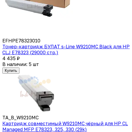
EFHPE78323010
Тонер-картридж БУЛАТ s-Line W9210MC Black для HP
CLJ E78323 (29000 стр.)
4 435 ₽
В наличии: 5 шт
Купить
TA_B_W9210MC
Картридж совместимый W9210MC чёрный для HP CL
Managed MFP E78323, 325, 330 (29k)