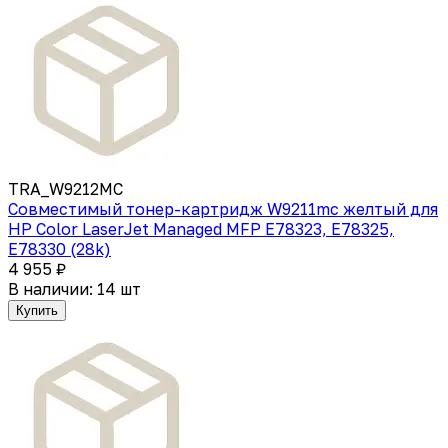
TRA_W9212MC
Совместимый тонер-картридж W9211mc желтый для
HP Color LaserJet Managed MFP E78323, E78325,
E78330 (28k)
4 955 ₽
В наличии: 14 шт
Купить