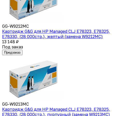
GG-W9212MC
Картридж G&G для HP Managed CLJ E78323, E78325,
E78330, (28 000стр.), желтый (замена W9212MC)
13 148 ₽
Под заказ
Предзаказ
GG-W9213MC
Картридж G&G для HP Managed CLJ E78323, E78325,
E78330, (28 000стр.), пурпурный (замена W9213MC)