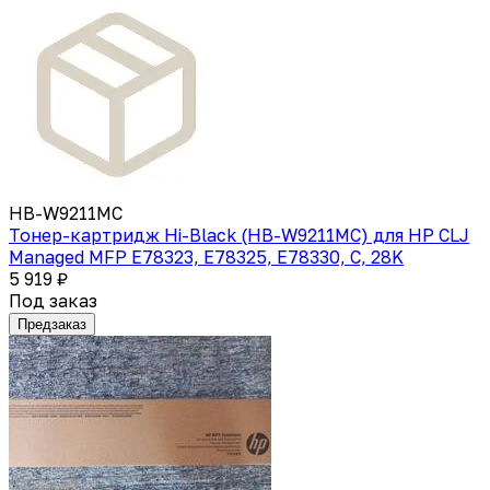
HB-W9211MC
Тонер-картридж Hi-Black (HB-W9211MC) для HP CLJ
Managed MFP E78323, E78325, E78330, C, 28K
5 919 ₽
Под заказ
Предзаказ