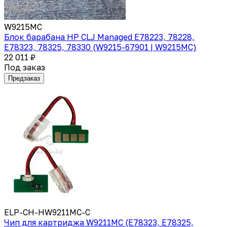
W9215MC
Блок барабана HP CLJ Managed E78223, 78228,
E78323, 78325, 78330 (W9215-67901 | W9215MC)
22 011 ₽
Под заказ
Предзаказ
ELP-CH-HW9211MC-C
Чип для картриджа W9211MC (E78323, E78325,