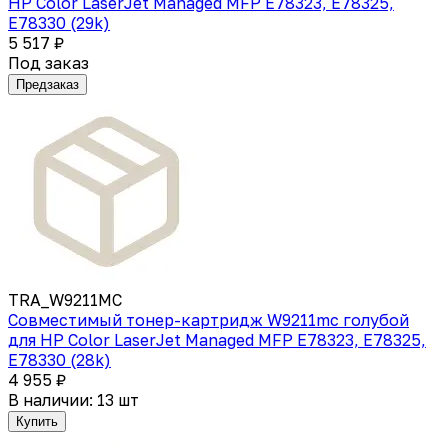
HP Color LaserJet Managed MFP E78323, E78325,
E78330 (29k)
5 517 ₽
Под заказ
Предзаказ
TRA_W9211MC
Совместимый тонер-картридж W9211mc голубой
для HP Color LaserJet Managed MFP E78323, E78325,
E78330 (28k)
4 955 ₽
В наличии: 13 шт
Купить