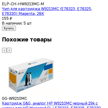
ELP-CH-HW9213MC-M
Чип для картриджа W9213MC (E78323, E78325,
E78330) Magenta, 28K
155 ₽
В наличии: 5 шт
Купить
Похожие товары
‹
›
GG-W9210MC
Картридж G&G, аналог HP W9210MC черный 29k с
чипом для HP Managed CLJ E78323, E78325, E78330