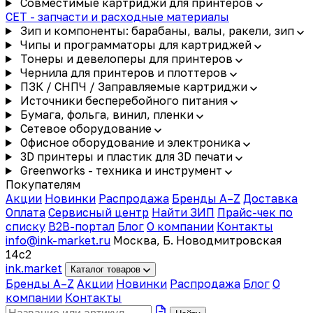
Совместимые картриджи для принтеров
CET - запчасти и расходные материалы
Зип и компоненты: барабаны, валы, ракели, зип
Чипы и программаторы для картриджей
Тонеры и девелоперы для принтеров
Чернила для принтеров и плоттеров
ПЗК / СНПЧ / Заправляемые картриджи
Источники бесперебойного питания
Бумага, фольга, винил, пленки
Сетевое оборудование
Офисное оборудование и электроника
3D принтеры и пластик для 3D печати
Greenworks - техника и инструмент
Покупателям
Акции
Новинки
Распродажа
Бренды A–Z
Доставка
Оплата
Сервисный центр
Найти ЗИП
Прайс-чек по
списку
B2B-портал
Блог
О компании
Контакты
info@ink-market.ru
Москва, Б. Новодмитровская
14с2
ink
.
market
Каталог товаров
Бренды A–Z
Акции
Новинки
Распродажа
Блог
О
компании
Контакты