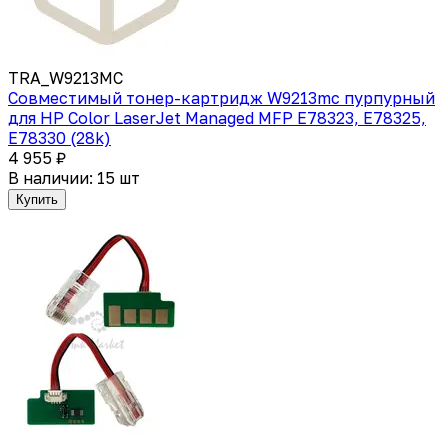
TRA_W9213MC
Совместимый тонер-картридж W9213mc пурпурный
для HP Color LaserJet Managed MFP E78323, E78325,
E78330 (28k)
4 955 ₽
В наличии: 15 шт
Купить