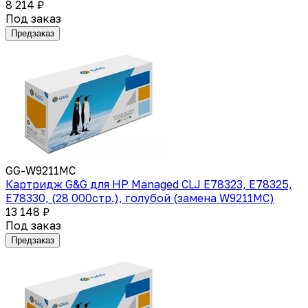
8 214 ₽
Под заказ
Предзаказ
GG-W9211MC
Картридж G&G для HP Managed CLJ E78323, E78325,
E78330, (28 000стр.), голубой (замена W9211MC)
13 148 ₽
Под заказ
Предзаказ