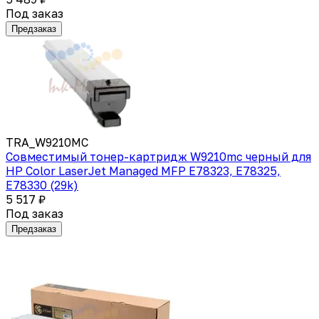
Под заказ
Предзаказ
TRA_W9210MC
Совместимый тонер-картридж W9210mc черный для
HP Color LaserJet Managed MFP E78323, E78325,
E78330 (29k)
5 517 ₽
Под заказ
Предзаказ