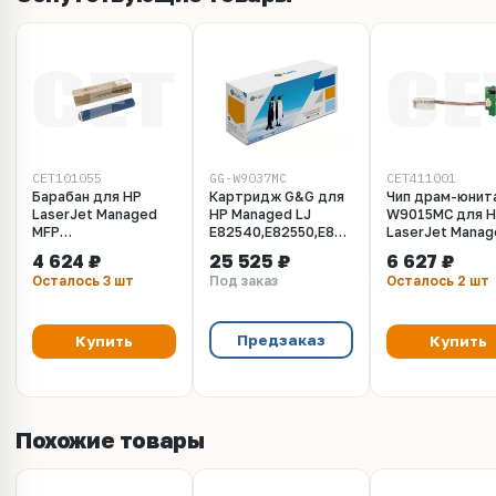
CET101055
GG-W9037MC
CET411001
Барабан для HP
Картридж G&G для
Чип драм-юнит
LaserJet Managed
HP Managed LJ
W9015MC для 
MFP
E82540,E82550,E82560,
LaserJet Manag
E82540/E82550/E82560
(58 000 стр.)
MFP
4 624 ₽
25 525 ₽
6 627 ₽
(CET), 300000 стр.,
(замена W9037MC)
E82540/E82550
Осталось 3 шт
Под заказ
Осталось 2 шт
CET101055
(CET), 396000 с
CET411001
Предзаказ
Купить
Купить
Похожие товары