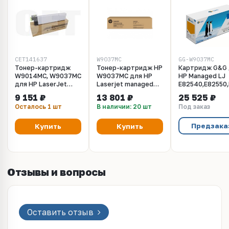
CET141637
W9037MC
GG-W9037MC
Тонер-картридж
Тонер-картридж HP
Картридж G&G
W9014MC, W9037MC
W9037MC для HP
HP Managed LJ
для HP LaserJet
Laserjet managed
E82540,E82550,
Managed Flow MFP
MFP E82540Z,
(58 000 стр.)
9 151 ₽
13 801 ₽
25 525 ₽
E82540z/E82550z/E82560z
E82540DN,
(замена W9037
Осталось 1 шт
В наличии: 20 шт
Под заказ
(CET), (WW), 1030г,
E82550DN, E82550Z,
69000 стр.,
E82560DN, E82560Z.
CET141637
58K
Предзака
Купить
Купить
Отзывы и вопросы
Оставить отзыв