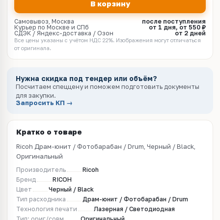
В корзину
Самовывоз, Москва
после поступления
Курьер по Москве и СПб
от 1 дня, от 550 ₽
СДЭК / Яндекс-доставка / Озон
от 2 дней
Все цены указаны с учётом НДС 22%. Изображения могут отличаться
от оригинала.
Нужна скидка под тендер или объём?
Посчитаем спеццену и поможем подготовить документы
для закупки.
Запросить КП →
Кратко о товаре
Ricoh Драм-юнит / Фотобарабан / Drum, Черный / Black,
Оригинальный
Производитель
Ricoh
Бренд
RICOH
Цвет
Черный / Black
Тип расходника
Драм-юнит / Фотобарабан / Drum
Технология печати
Лазерная / Светодиодная
Тип: ориг/совм
Оригинальный