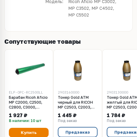
Модель:
Ricoh Aficio MP C3002,
MP C3502, MP C4502,
MP C5502
Сопутствующие товары
ELP-OPC-RC2500LL
2903160000
2903130000
Барабан Ricoh Aficio
Тонер Gold ATM
Тонер Gold AT
MP C2000, C2500,
черный для RICOH
желтый для RI
C2800, C3000,
MP C2503, C2003,
MP C2503, C200
C3300, C4000,
C2011, C2004,
C2011, C2004,
1 927 ₽
1 445 ₽
1 784 ₽
C5000, C3500,
C2504. Вес 350 гр.,
C2504. Вес 270 
В наличии: 10 шт
Под заказ
Под заказ
C4500, C3001,
15K
9,5K
C3501, C3002,
C3502, C4501, C5501,
Предзаказ
Предзака
Купить
C4502, C5502, SP