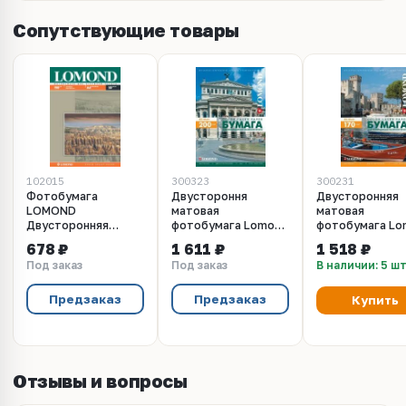
Сопутствующие товары
102015
300323
300231
Фотобумага
Двустороння
Двусторонняя
LOMOND
матовая
матовая
Двусторонняя
фотобумага Lomond
фотобумага Lo
Матовая, Матовая
Matt DS Color Laser
Matt DS Color L
678 ₽
1 611 ₽
1 518 ₽
A4, 190, 50л.
Paper для
Paper для
Под заказ
Под заказ
В наличии: 5 ш
полноцветной
полноцветной
лазерной печати,
лазерной печат
200 г/м2, А3+, 150
170 г/м2, А3, 2
Предзаказ
Предзаказ
Купить
листов (0300521)
листов (030023
Отзывы и вопросы