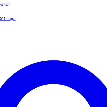
ортал
001 года