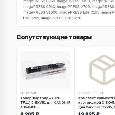
imagePRESS C750, imagePRESS C800, imagePRESS 
imagePRESS C910, imagePRESS V700, imagePRESS
imagePRESS V1000, imagePRESS Lite C165, imageP
Lite C265, imagePRESS Lite C270
Сопутствующие товары
CET141501
C-EXV51_SET_CT
Тонер-картридж (CPP,
Комплект совмести
TF11) C-EXV51 для CANON iR
картриджей C-EXV5
ADVANCE
для Canon iR C5535, 
C5535/C5540/C5550/C5560
C5550, C5560
8 205 ₽
19 825 ₽