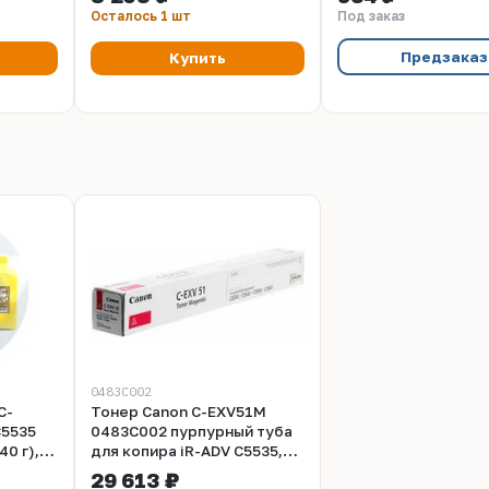
(CET) Cyan, 60000 стр.,
ADVANCE C5535, C55
Осталось 1 шт
Под заказ
CET141499
C5535F, C5540, C554
C5540F, C5550, C555
Предзаказ
Купить
C5550F, C5560, C556
C5560F, 69000 стр.,
с чипом
0483С002
C-
Тонер Canon C-EXV51M
C5535
0483С002 пурпурный туба
40 г),
для копира iR-ADV C5535,
и
5535i, 5540i, 5550i, 5560ii
29 613 ₽