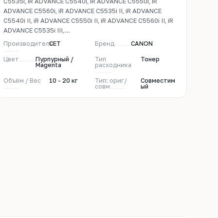
C5535i, iR ADVANCE C5540i, iR ADVANCE C5550i, iR
ADVANCE C5560i, iR ADVANCE C5535i II, iR ADVANCE
C5540i II, iR ADVANCE C5550i II, iR ADVANCE C5560i II, iR
ADVANCE C5535i III,...
Производитель
CET
Бренд
CANON
Цвет
Пурпурный /
Тип
Тонер
Magenta
расходника
Объём / Вес
10 - 20 кг
Тип: ориг/
Совместим
совм
ый