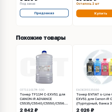
(CET) Yellow, 60000 стр.,
Под заказ
Осталось 2 шт
CET141501
Предзаказ
Купить
Похожие товары
CET111017M-500
EACNIR5535030
Тонер TF11M C-EXV51 для
Тонер БУЛАТ s-Line 
CANON iR ADVANCE
EXV51 для Canon iR 
C5535/C5540/C5550/C5560
(Пурпурный, банка 3
(CET) Magenta, 500г/бут,
для полной заправк
2 842 ₽
2 026 ₽