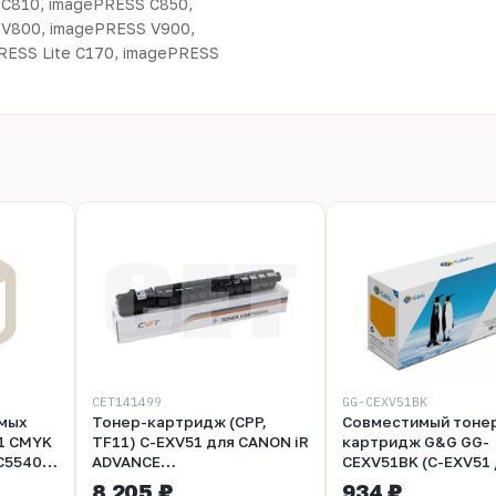
C810, imagePRESS C850,
 V800, imagePRESS V900,
RESS Lite C170, imagePRESS
CET141499
GG-CEXV51BK
мых
Тонер-картридж (CPP,
Совместимый тоне
1 CMYK
TF11) C-EXV51 для CANON iR
картридж G&G GG-
C5540,
ADVANCE
CEXV51BK (C-EXV51 
C5535/C5540/C5550/C5560
0481C002) для Cano
8 205 ₽
934 ₽