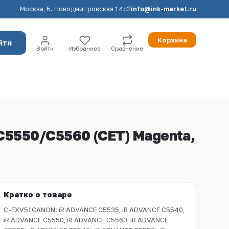
Москва, Б. Новодмитровская 14с2
info@ink-market.ru
Корзина
йти
Войти
Избранное
Сравнение
5550/C5560 (CET) Magenta,
Кратко о товаре
C-EXV51CANON: iR ADVANCE C5535, iR ADVANCE C5540,
iR ADVANCE C5550, iR ADVANCE C5560, iR ADVANCE