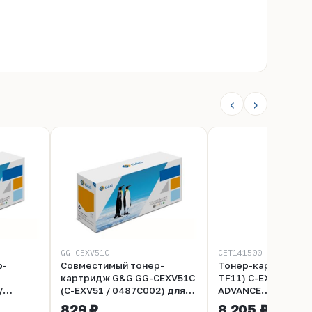
‹
›
GG-CEXV51C
CET141500
р-
Совместимый тонер-
Тонер-картридж (C
картридж G&G GG-CEXV51C
TF11) C-EXV51 для
/
(C-EXV51 / 0487C002) для
ADVANCE
n iR
Canon iR ADVANCE C5535,
C5535/C5540/C555
829 ₽
8 205 ₽