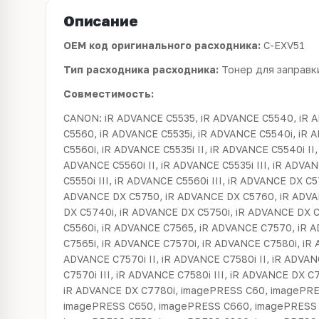
Описание
OEM код оригинального расходника:
C-EXV51
Тип расходника расходника:
Тонер для заправк
Совместимость:
CANON: iR ADVANCE C5535, iR ADVANCE C5540, iR 
C5560, iR ADVANCE C5535i, iR ADVANCE C5540i, iR 
C5560i, iR ADVANCE C5535i II, iR ADVANCE C5540i II,
ADVANCE C5560i II, iR ADVANCE C5535i III, iR ADVAN
C5550i III, iR ADVANCE C5560i III, iR ADVANCE DX C
ADVANCE DX C5750, iR ADVANCE DX C5760, iR ADVA
DX C5740i, iR ADVANCE DX C5750i, iR ADVANCE DX 
C5560i, iR ADVANCE C7565, iR ADVANCE C7570, iR 
C7565i, iR ADVANCE C7570i, iR ADVANCE C7580i, iR 
ADVANCE C7570i II, iR ADVANCE C7580i II, iR ADVAN
C7570i III, iR ADVANCE C7580i III, iR ADVANCE DX C
iR ADVANCE DX C7780i, imagePRESS C60, imagePR
imagePRESS C650, imagePRESS C660, imagePRESS 