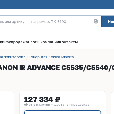
На
ки
Распродажа
Блог
О компании
Контакты
ля принтеров
Тонер для Konica Minolta
ANON iR ADVANCE C5535/C5540/C
127 334 ₽
Нет в наличии — доступен предзаказ