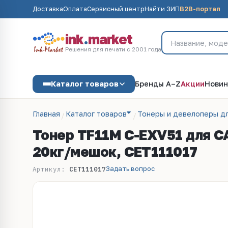
Доставка
Оплата
Сервисный центр
Найти ЗИП
B2B-портал
ink
.
market
Решения для печати с 2001 года
Каталог товаров
Бренды A–Z
Акции
Новин
Главная
Каталог товаров
Тонеры и девелоперы д
Тонер TF11M C-EXV51 для C
20кг/мешок, CET111017
Задать вопрос
Артикул:
CET111017