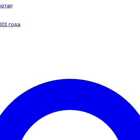
ортал
001 года