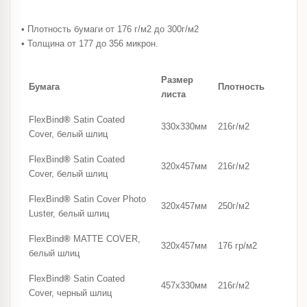
• Плотность бумаги от 176 г/м2 до 300г/м2
• Толщина от 177 до 356 микрон.
Размер
Бумага
Плотность
листа
FlexBind
®
Satin Coated
330х330мм
216г/м2
Cover, белый шлиц
FlexBind
®
Satin Coated
320х457мм
216г/м2
Cover, белый шлиц
FlexBind
®
Satin Cover Photo
320х457мм
250г/м2
Luster, белый шлиц
FlexBind
®
MATTE COVER,
320х457мм
176 гр/м2
белый шлиц
FlexBind
®
Satin Coated
457х330мм
216г/м2
Cover, черный шлиц