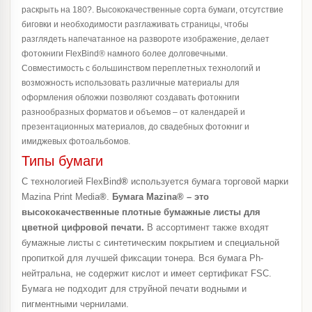
раскрыть на 180?. Высококачественные сорта бумаги, отсутствие
биговки и необходимости разглаживать страницы, чтобы
разглядеть напечатанное на развороте изображение, делает
фотокниги FlexBind® намного более долговечными.
Совместимость с большинством переплетных технологий и
возможность использовать различные материалы для
оформления обложки позволяют создавать фотокниги
разнообразных форматов и объемов – от календарей и
презентационных материалов, до свадебных фотокниг и
имиджевых фотоальбомов.
Типы бумаги
С технологией FlexBind
®
используется бумага торговой марки
Mazina Print Media
®
.
Бумага Mazina
®
– это
высококачественные плотные бумажные листы для
цветной цифровой печати.
В ассортимент также входят
бумажные листы с синтетическим покрытием и специальной
пропиткой для лучшей фиксации тонера. Вся бумага Ph-
нейтральна, не содержит кислот и имеет сертификат FSC.
Бумага не подходит для струйной печати водными и
пигментными чернилами.