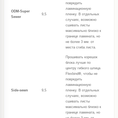
повредить
ламинационную
ODM-Super
9,5
пленку. В отдельных
Sewer
случаях, возможно
сшивать листы
максимально близко к
границе ламината, но
не более 3 мм. от
места сгиба листа.
Прошивать корешок
блока лучше по
центру гибкого шлица
Flexbind
®
, чтобы не
повредить
ламинационную
Side-sewn
9,5
пленку. В отдельных
случаях, возможно
сшивать листы
максимально близко к
границе ламината, но
не более 3 мм. от