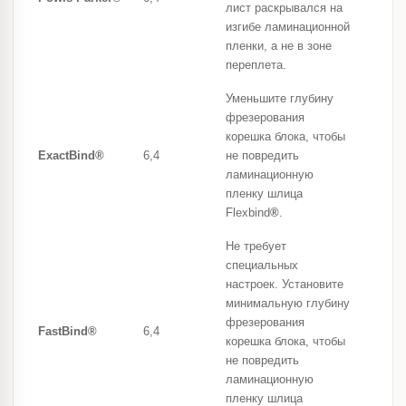
лист раскрывался на
изгибе ламинационной
пленки, а не в зоне
переплета.
Уменьшите глубину
фрезерования
корешка блока, чтобы
ExactBind®
6,4
не повредить
ламинационную
пленку шлица
Flexbind
®
.
Не требует
специальных
настроек. Установите
минимальную глубину
фрезерования
FastBind®
6,4
корешка блока, чтобы
не повредить
ламинационную
пленку шлица