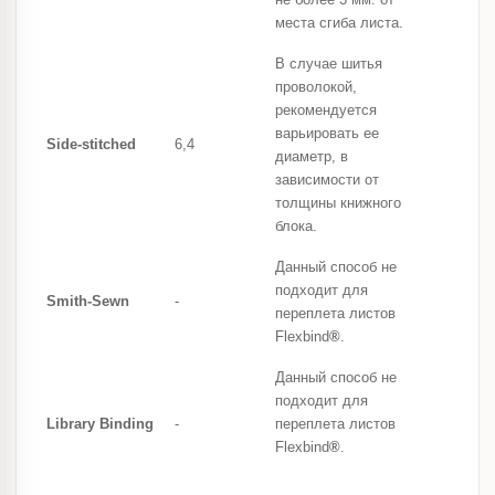
места сгиба листа.
В случае шитья
проволокой,
рекомендуется
варьировать ее
Side-stitched
6,4
диаметр, в
зависимости от
толщины книжного
блока.
Данный способ не
подходит для
Smith-Sewn
-
переплета листов
Flexbind
®
.
Данный способ не
подходит для
Library Binding
-
переплета листов
Flexbind
®
.