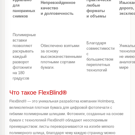
Непревзойденное
Изыска
любые
для
качество
дорого,
форматы
панорамных
и долговечность
эксклю
и объемы
снимков
Полимерные
вставки
Благодаря
позволяют
Обеспечено взятыми
Уникаль
совместимости
раскрывать
за основу
техноло
с
каждый
высококачественными
не име
большинством
разворот
плотными сортами
аналого
переплетных
фотокниги
бумаги.
мире
технологий
на 180
градусов
Что такое FlexBlind
®
FlexBind®
— это уникальная разработка компании Holmberg,
великолепная плотная бумага для цифровой фотопечати с
гибкими полимерными шлицами. Фотокниги, созданные на основе
бумаги с технологией FlexBind® обладают неоспоримым
преимуществом: листы переворачиваются на изгибе мягкого
полимерного шлица, благодаря чему каждую страницу можно