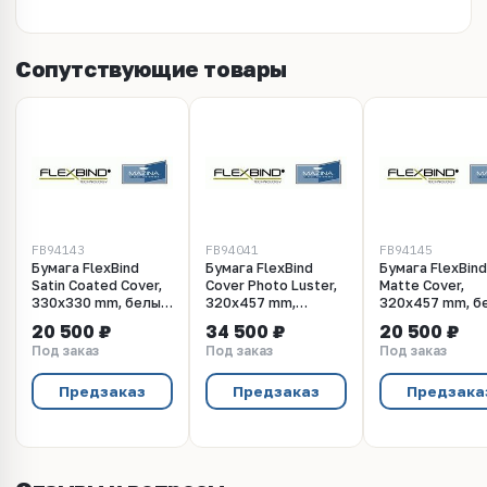
Сопутствующие товары
FB94143
FB94041
FB94145
Бумага FlexBind
Бумага FlexBind
Бумага FlexBind
Satin Coated Cover,
Cover Photo Luster,
Matte Cover,
330x330 mm, белый
320x457 mm,
320x457 mm, б
шлиц, 216 г/м2,
прозрачный шлиц,
шлиц, 176 г/м2,
20 500 ₽
34 500 ₽
20 500 ₽
(250л/в пачке)
250 г/м2, (190л/в
(250л/в пачке)
Под заказ
Под заказ
Под заказ
пачке)
Предзаказ
Предзаказ
Предзака