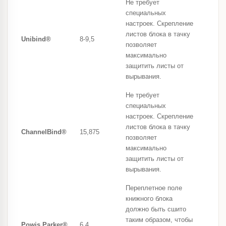
Не требует
специальных
настроек. Скрепление
листов блока в тачку
Unibind®
8-9,5
позволяет
максимально
защитить листы от
вырывания.
Не требует
специальных
настроек. Скрепление
листов блока в тачку
ChannelBind®
15,875
позволяет
максимально
защитить листы от
вырывания.
Переплетное поле
книжного блока
должно быть сшито
таким образом, чтобы
Powis Parker®
6,4