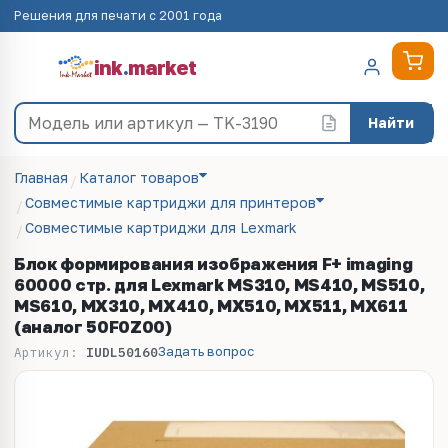
Решения для печати с 2001 года
ink
.
market
Найти
Главная
Каталог товаров
Совместимые картриджи для принтеров
Совместимые картриджи для Lexmark
Блок формирования изображения F+ imaging
60000 стр. для Lexmark MS310, MS410, MS510,
MS610, MX310, MX410, MX510, MX511, MX611
(аналог 50F0Z00)
Задать вопрос
Артикул:
IUDL50160