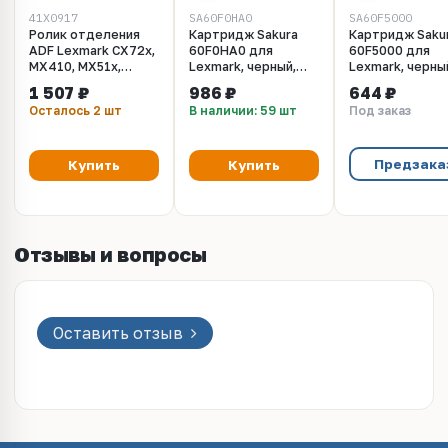
41X0917
SA60F0HA0
SA60F5000
Ролик отделения
Картридж Sakura
Картридж Saku
ADF Lexmark CX72x,
60F0HA0 для
60F5000 для
MX410, MX51x,
Lexmark, черный,
Lexmark, черны
MX61x
10000 к.
2500 к.
1 507 ₽
986 ₽
644 ₽
(41X0917/40X9108)
Осталось 2 шт
В наличии: 59 шт
Под заказ
Предзака
Купить
Купить
Отзывы и вопросы
Оставить отзыв