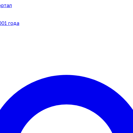
ортал
001 года