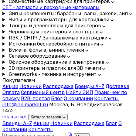
Совместимые картриджи для принтеров
CET - запчасти и расходные материалы
Зип и компоненты: барабаны, валы, ракели, зип
Чипы и программаторы для картриджей
Тонеры и девелоперы для принтеров
Чернила для принтеров и плоттеров
ПЗК / СНПЧ / Заправляемые картриджи
Источники бесперебойного питания
Бумага, фольга, винил, пленки
Сетевое оборудование
Офисное оборудование и электроника
3D принтеры и пластик для 3D печати
Greenworks - техника и инструмент
Покупателям
Акции
Новинки
Распродажа
Бренды A–Z
Доставка
Оплата
Сервисный центр
Найти ЗИП
Прайс-чек по
списку
B2B-портал
Блог
О компании
Контакты
info@ink-market.ru
Москва, Б. Новодмитровская
14с2
ink
.
market
Каталог товаров
Бренды A–Z
Акции
Новинки
Распродажа
Блог
О
компании
Контакты