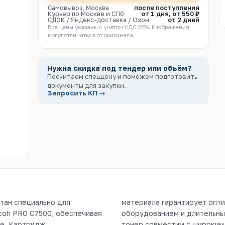
Самовывоз, Москва
после поступления
Курьер по Москве и СПб
от 1 дня, от 550 ₽
СДЭК / Яндекс-доставка / Озон
от 2 дней
Все цены указаны с учётом НДС 22%. Изображения
могут отличаться от оригинала.
Нужна скидка под тендер или объём?
Посчитаем спеццену и поможем подготовить
документы для закупки.
Запросить КП →
тан специально для
ния, совместимость с
coh PRO C7500, обеспечивая
чатающей системы. Данный
ке. Картридж
ходит как для