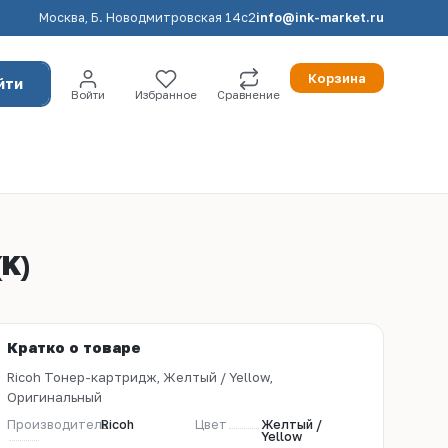
Москва, Б. Новодмитровская 14с2
info@ink-market.ru
Корзина
йти
Войти
Избранное
Сравнение
K)
Кратко о товаре
Ricoh Тонер-картридж, Желтый / Yellow,
Оригинальный
Производитель
Ricoh
Цвет
Желтый /
Yellow