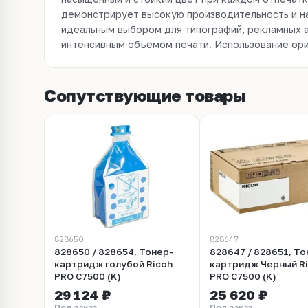
демонстрирует высокую производительность и на
стандартной офисной бумаги, так и для специа
идеальным выбором для типографий, рекламных а
интенсивным объемом печати. Использование ори
Сопутствующие товары
828650
828647
828650 / 828654, Тонер-
828647 / 828651, То
картридж голубой Ricoh
картридж Черный R
PRO C7500 (K)
PRO C7500 (K)
29 124 ₽
25 620 ₽
Под заказ
Под заказ