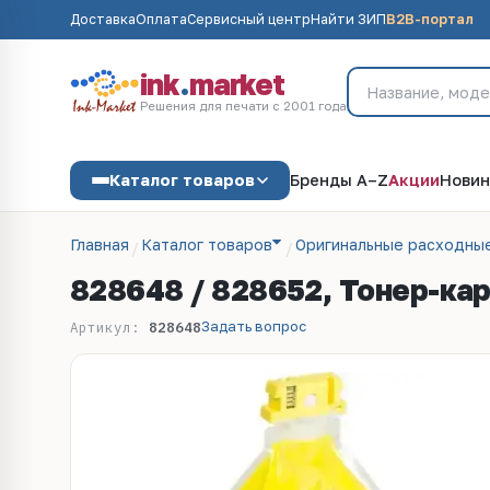
Доставка
Оплата
Сервисный центр
Найти ЗИП
B2B-портал
ink
.
market
Решения для печати с 2001 года
Каталог товаров
Бренды A–Z
Акции
Новин
Главная
Каталог товаров
Оригинальные расходны
828648 / 828652, Тонер-ка
Задать вопрос
Артикул:
828648