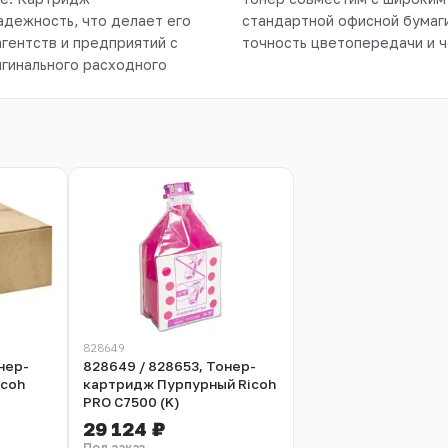
дежность, что делает его
льных подложек, сохраняя
гентств и предприятий с
точность цветопередачи и ч
гинального расходного
828649
нер-
828649 / 828653, Тонер-
icoh
картридж Пурпурный Ricoh
PRO C7500 (K)
29 124 ₽
Под заказ