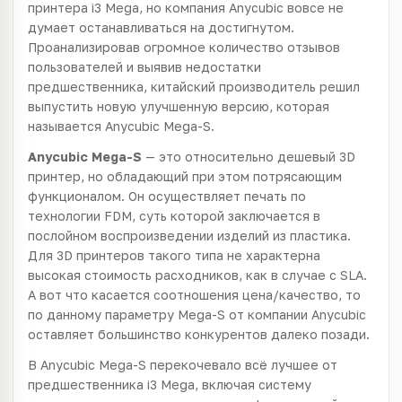
принтера i3 Mega, но компания Anycubic вовсе не
думает останавливаться на достигнутом.
Проанализировав огромное количество отзывов
пользователей и выявив недостатки
предшественника, китайский производитель решил
выпустить новую улучшенную версию, которая
называется Anycubic Mega-S.
Anycubic Mega-S
— это относительно дешевый 3D
принтер, но обладающий при этом потрясающим
функционалом. Он осуществляет печать по
технологии FDM, суть которой заключается в
послойном воспроизведении изделий из пластика.
Для 3D принтеров такого типа не характерна
высокая стоимость расходников, как в случае с SLA.
А вот что касается соотношения цена/качество, то
по данному параметру Mega-S от компании Anycubic
оставляет большинство конкурентов далеко позади.
В Anycubic Mega-S перекочевало всё лучшее от
предшественника i3 Mega, включая систему