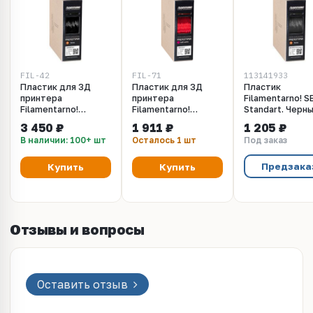
FIL-42
FIL-71
113141933
Пластик для 3Д
Пластик для 3Д
Пластик
принтера
принтера
Filamentarno! S
Filamentarno!
Filamentarno!
Standart. Черны
CERAMO NERO.
Prototyper T-Soft
1.75 мм, 750 гр
3 450 ₽
1 911 ₽
1 205 ₽
Черный, 1.75 мм, 750
прозрачный
В наличии: 100+ шт
Осталось 1 шт
Под заказ
гр
рубиновый, 1.75 мм
Предзака
Купить
Купить
Отзывы и вопросы
Оставить отзыв