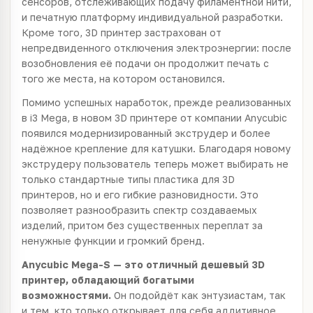
сенсоров, отслеживающих подачу филаментной нити,
и печатную платформу индивидуальной разработки.
Кроме того, 3D принтер застрахован от
непредвиденного отключения электроэнергии: после
возобновления её подачи он продолжит печать с
того же места, на котором остановился.
Помимо успешных наработок, прежде реализованных
в i3 Mega, в новом 3D принтере от компании Anycubic
появился модернизированный экструдер и более
надёжное крепление для катушки. Благодаря новому
экструдеру пользователь теперь может выбирать не
только стандартные типы пластика для 3D
принтеров, но и его гибкие разновидности. Это
позволяет разнообразить спектр создаваемых
изделий, притом без существенных переплат за
ненужные функции и громкий бренд.
Anycubic Mega-S — это отличный дешевый 3D
принтер, обладающий богатыми
возможностями.
Он подойдёт как энтузиастам, так
и тем, кто только открывает для себя аддитивное