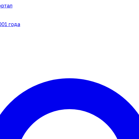
ортал
001 года