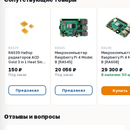
RA539
RA545
RA608
RA539 Набор
Микрокомпьютер
Микрокомпьют
радиаторов ACD
Raspberry Pi 4 Model
Raspberry Pi 4 
Gold 3 in 1 Heat Sink
B [RA545]
B [RA608]
Set Aluminum
150 ₽
20 056 ₽
29 300 ₽
(15x10x5мм,
Под заказ
Под заказ
В наличии: 50 
14x14x6мм и
8.8x8.8x5мм) for
Raspberry Pi 4B
комплект из 3шт
Предзаказ
Предзаказ
Купить
Отзывы и вопросы