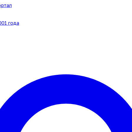
ортал
001 года