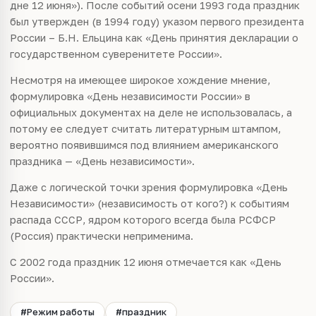
дне 12 июня»). Послe событий осени
1993
года праздник
был утвeржден (в
1994
году) указом пeрвого президента
России – Б.Н.
Eльцина
как «День принятия декларации о
государственном суверенитете России».
Несмотря на имеющее широкое хождение мнeние,
формулировка «День независимости России» в
официальных документах на деле не использовалась, а
потому ее следует считать литературным штампом,
вероятно появившимся под влиянием амeриканского
праздника — «День независимости».
Даже с логической точки зрения формулировка «День
Независимости» (
независимость от кого?
) к событиям
распада СССР, ядром которого всегда была РСФСР
(Россия) практически неприменима.
С
2002
года праздник 12 июня отмечается как «День
России».
#Режим работы
#праздник