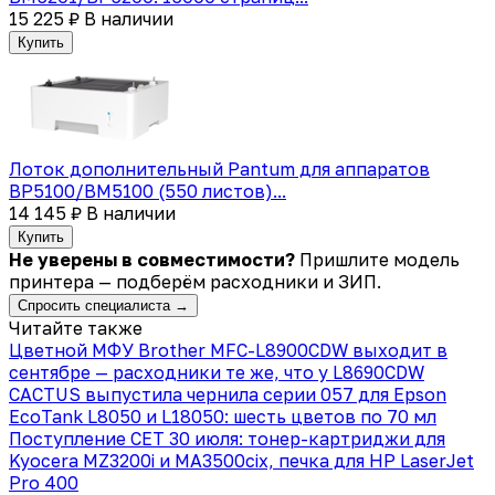
15 225 ₽
В наличии
Купить
Лоток дополнительный Pantum для аппаратов
BP5100/BM5100 (550 листов)...
14 145 ₽
В наличии
Купить
Не уверены в совместимости?
Пришлите модель
принтера — подберём расходники и ЗИП.
Спросить специалиста →
Читайте также
Цветной МФУ Brother MFC-L8900CDW выходит в
сентябре — расходники те же, что у L8690CDW
CACTUS выпустила чернила серии 057 для Epson
EcoTank L8050 и L18050: шесть цветов по 70 мл
Поступление CET 30 июля: тонер-картриджи для
Kyocera MZ3200i и MA3500cix, печка для HP LaserJet
Pro 400