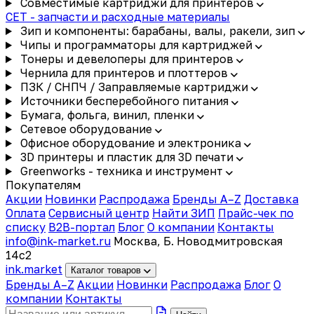
Совместимые картриджи для принтеров
CET - запчасти и расходные материалы
Зип и компоненты: барабаны, валы, ракели, зип
Чипы и программаторы для картриджей
Тонеры и девелоперы для принтеров
Чернила для принтеров и плоттеров
ПЗК / СНПЧ / Заправляемые картриджи
Источники бесперебойного питания
Бумага, фольга, винил, пленки
Сетевое оборудование
Офисное оборудование и электроника
3D принтеры и пластик для 3D печати
Greenworks - техника и инструмент
Покупателям
Акции
Новинки
Распродажа
Бренды A–Z
Доставка
Оплата
Сервисный центр
Найти ЗИП
Прайс-чек по
списку
B2B-портал
Блог
О компании
Контакты
info@ink-market.ru
Москва, Б. Новодмитровская
14с2
ink
.
market
Каталог товаров
Бренды A–Z
Акции
Новинки
Распродажа
Блог
О
компании
Контакты