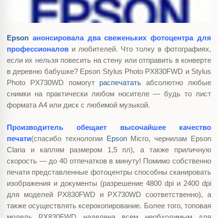
Epson
анонсировала два свеженьких фотоцентра для
профессионалов
и любителей. Что толку в фотографиях,
если их нельзя повесить на стену или отправить в конверте
в деревню бабушке? Epson Stylus Photo PX830FWD и Stylus
Photo PX730WD помогут
распечатать
абсолютно любые
снимки на практически любом носителе — будь то лист
формата А4 или диск с любимой музыкой.
Производитель обещает высочайшее качество
печати
(спасибо технологии
Epson
Micro, чернилам Epson
Claria и каплям размером 1,5 пл), а также приличную
скорость — до 40 отпечатков в минуту! Помимо собственно
печати представленные фотоцентры способны сканировать
изображения и документы (разрешение 4800 dpi и 2400 dpi
для моделей PX830FWD и PX730WD соответственно), а
также осуществлять ксерокопирование. Более того, топовая
модель PX830FWD наделена всем необходимым для